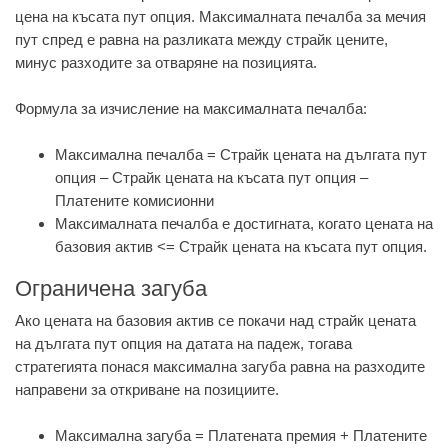
цена на късата пут опция. Максималната печалба за мечия
пут спред е равна на разликата между страйк цените,
минус разходите за отваряне на позицията.
Формула за изчисление на максималната печалба:
Максимална печалба = Страйк цената на дългата пут
опция – Страйк цената на късата пут опция –
Платените комисионни
Максималната печалба е достигната, когато цената на
базовия актив <= Страйк цената на късата пут опция.
Ограничена загуба
Ако цената на базовия актив се покачи над страйк цената
на дългата пут опция на датата на падеж, тогава
стратегията понася максимална загуба равна на разходите
направени за откриване на позициите.
Максимална загуба = Платената премия + Платените