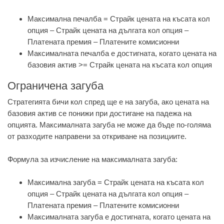
Максимална печалба = Страйк цената на късата кол
опция – Страйк цената на дългата кол опция –
Платената премия – Платените комисионни
Максималната печалба е достигната, когато цената на
базовия актив >= Страйк цената на късата кол опция
Ограничена загуба
Стратегията бичи кол спред ще е на загуба, ако цената на
базовия актив се понижи при достигане на падежа на
опцията. Максималната загуба не може да бъде по-голяма
от разходите направени за откриване на позициите.
Формула за изчисление на максималната загуба:
Максимална загуба = Страйк цената на късата кол
опция – Страйк цената на дългата кол опция –
Платената премия – Платените комисионни
Максималната загуба е достигната, когато цената на