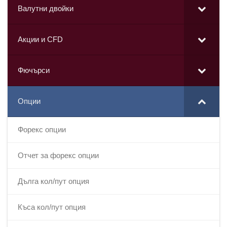
Валутни двойки
Акции и CFD
Фючърси
Опции
Форекс опции
Отчет за форекс опции
Дълга кол/пут опция
Къса кол/пут опция