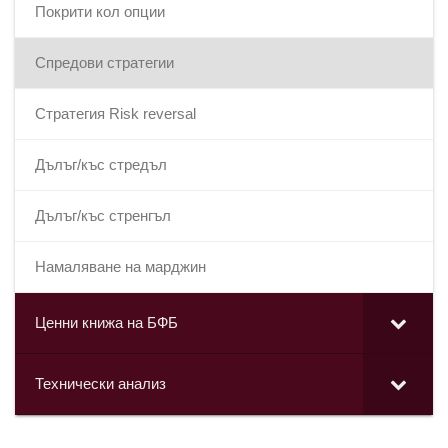
Покрити кол опции
Спредови стратегии
Стратегия Risk reversal
Дълъг/къс стредъл
Дълъг/къс стренгъл
Намаляване на марджин
Ценни книжа на БФБ
Технически анализ