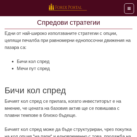
Мен
Спредови стратегии
Едни от най-широко използваните стратегии с опции,
целящи печалба при равномерни еднопосочни движения на
пазара са:
Бичи кол спред
Мечи пут спред
Бичи кол спред
Бичият кол спред се прилага, когато инвеститорът е на
мнение, че цената на базовия актив ще се повишава с
плавни темпове в близко бъдеще.
Бичият кол спред може да бъде структуриран, чрез покупка
на кол опция “на пари“ и едновременно с това, продажба на