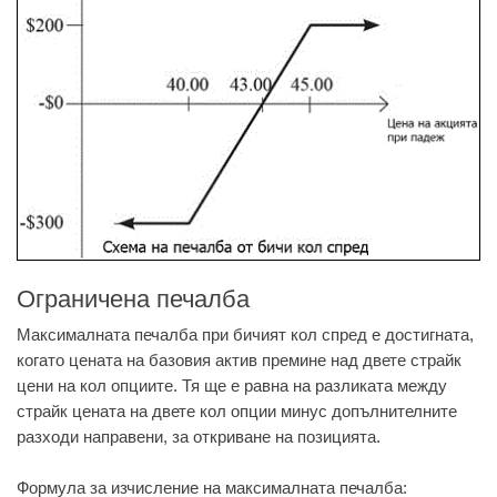
Ограничена печалба
Максималната печалба при бичият кол спред е достигната,
когато цената на базовия актив премине над двете страйк
цени на кол опциите. Тя ще е равна на разликата между
страйк цената на двете кол опции минус допълнителните
разходи направени, за откриване на позицията.
Формула за изчисление на максималната печалба: