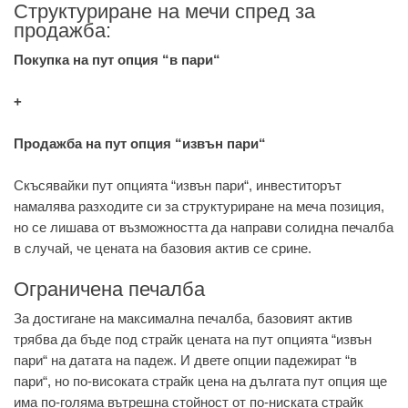
Структуриране на мечи спред за
продажба:
Покупка на пут опция “в пари“
+
Продажба на пут опция “извън пари“
Скъсявайки пут опцията “извън пари“, инвеститорът
намалява разходите си за структуриране на меча позиция,
но се лишава от възможността да направи солидна печалба
в случай, че цената на базовия актив се срине.
Ограничена печалба
За достигане на максимална печалба, базовият актив
трябва да бъде под страйк цената на пут опцията “извън
пари“ на датата на падеж. И двете опции падежират “в
пари“, но по-високата страйк цена на дългата пут опция ще
има по-голяма вътрешна стойност от по-ниската страйк