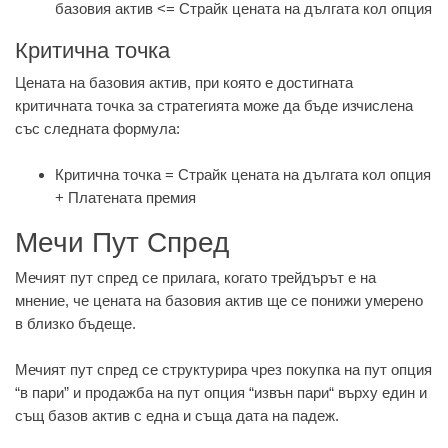
базовия актив <= Страйк цената на дългата кол опция
Критична точка
Цената на базовия актив, при която е достигната
критичната точка за стратегията може да бъде изчислена
със следната формула:
Критична точка = Страйк цената на дългата кол опция
+ Платената премия
Мечи Пут Спред
Мечият пут спред се прилага, когато трейдърът е на
мнение, че цената на базовия актив ще се понижи умерено
в близко бъдеще.
Мечият пут спред се структурира чрез покупка на пут опция
“в пари” и продажба на пут опция “извън пари“ върху един и
същ базов актив с една и съща дата на падеж.