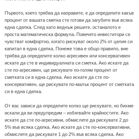
Първото, което трябва да направите, е да определите какъв
процент от вашата сметка сте готови да загубите във всяка
една сделка. След като веднъж решите, останалото е
проста математическа формула. Повечето инвеститори се
чувстват комфортно, когато рискуват около 2% от целия си
капитал в една сделка. Понеже това е общо правило, вие
трябва да определите колко агресивен или консервативен
искате да сте в индивидуалната си сметка. Ако искате да
сте по-агресивен, ще рискувате по-голям процент от
сметката си в една сделка. Ако искате да сте по-
консервативен, ще рискувате по-малък процент от сметката
си в една сделка.
От вас зависи да определите колко ще рискувате, но бихме
искали да ви предупредим – избягвайте крайностите. Ако
искате да сте по-агресивни, обмислете да рискувате 2 до
5% във всяка сделка. Ако искате да сте по-консервативни,
обмислете да рискувате 1 до 2% във всяка сделка. Ако