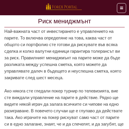
Мен
Риск мениджмънт
Най-важната част от инвестирането е управлението на
парите. То включва определяне на това, каква част от
общото си портфолио сте готови да рискувате във всяка
сделка и колко валутни единици гарантира толерансът ви
за риск. Правилният мениджмънт на парите може да бъде
разликата между успешна сметка, която можете да
управлявате далеч в бъдещето и неуспешна сметка, която
закривате след шест месеца.
Ако някога сте гледали покер турнир по телевизията, вие
сте виждали управление на парите в действие. Рядко ще
видите някой играч да залага всичките си чипове на едно
разиграване. В повечето случаи ще е глупаво да действате
така. Ако играчите на покер рискуват само част от парите
си в едно залагане, знаят, че и да спечелят, и да загубят, ще