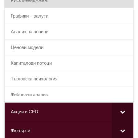
Риск мениджмънт
Графики – валути
Анализ на новини
Ценови модели
Капиталови потоци
Търговска психология
Фибоначи анализ
Акции и CFD
Фючърси