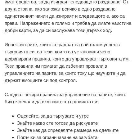
имат средства, за да изиграят следващото раздаване. От
друга страна, ако заложат всичко в едно раздаване,
единственият начин да изиграят и следващото е, ако са
прави. Напрежението е голямо и трябва да имате наистина
добри карти, за да си заслужава този дързък ход.
Инвеститорите, които се радват на най-голям успех в
търговията си, са тези, които са установили ясно
дефинирани правила, които да управляват търговията им.
Тези правила им помагат да избегнат провали в
управлението на парите, за които току що научихте и да
държат емоциите си под контрол.
Следват четири правила за управление на парите, които
бихте желали да включите в търговията си:
Оцелейте, за да търгувате и утре
Знайте какво сте готови да рискувате
Знайте как да определяте размера на сделките
Поръчки за ограничаване на загубата