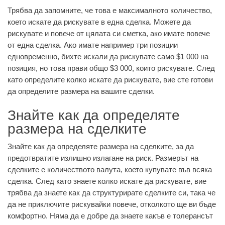
Трябва да запомните, че това е максималното количество,
което искате да рискувате в една сделка. Можете да
рискувате и повече от цялата си сметка, ако имате повече
от една сделка. Ако имате например три позиции
едновременно, бихте искали да рискувате само $1 000 на
позиция, но това прави общо $3 000, които рискувате. След
като определите колко искате да рискувате, вие сте готови
да определите размера на вашите сделки.
Знайте как да определяте
размера на сделките
Знайте как да определяте размера на сделките, за да
предотвратите излишно излагане на риск. Размерът на
сделките е количеството валута, което купувате във всяка
сделка. След като знаете колко искате да рискувате, вие
трябва да знаете как да структурирате сделките си, така че
да не приключите рискувайки повече, отколкото ще ви бъде
комфортно. Няма да е добре да знаете какъв е толерансът