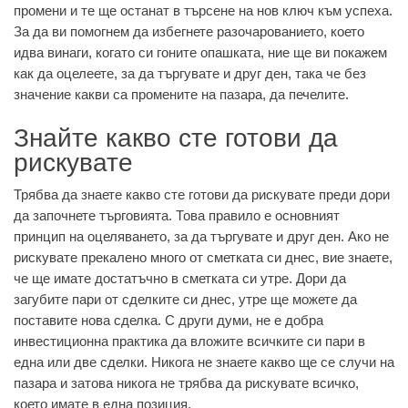
промени и те ще останат в търсене на нов ключ към успеха.
За да ви помогнем да избегнете разочарованието, което
идва винаги, когато си гоните опашката, ние ще ви покажем
как да оцелеете, за да търгувате и друг ден, така че без
значение какви са промените на пазара, да печелите.
Знайте какво сте готови да
рискувате
Трябва да знаете какво сте готови да рискувате преди дори
да започнете търговията. Това правило е основният
принцип на оцеляването, за да търгувате и друг ден. Ако не
рискувате прекалено много от сметката си днес, вие знаете,
че ще имате достатъчно в сметката си утре. Дори да
загубите пари от сделките си днес, утре ще можете да
поставите нова сделка. С други думи, не е добра
инвестиционна практика да вложите всичките си пари в
една или две сделки. Никога не знаете какво ще се случи на
пазара и затова никога не трябва да рискувате всичко,
което имате в една позиция.