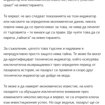
граал” на инвестирането.
Те вярват, че ако следват показанията на този индикатор
или насоките на определени икономически данни, никога
повече няма да се притесняват за това, че няма да печелят
от търговията – те винаги ще са прави. Ще чуете това да се
нарича „тайната” на инвестирането.
За съжаление, цялото това търсене и надяване е
непродуктивно просто защото няма тайна. Те може би могат
да идентифицират технически индикатор, който осигурява
изключителна възвращаемост през определен период от
пазарната история, но пазарът се променя и скоро друг
технически индикатор ще дойде на мода.
Те може и да намерят икономическо известие, на което
пазарите са обръщали изключително внимание през
изминалите няколко месеца и вярват, че са открили ключа
към инвестиционния успех. Но още веднъж, пазарът ще се