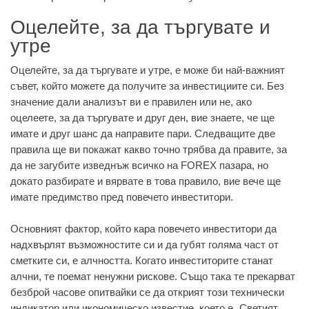
Оцелейте, за да търгувате и
утре
Оцелейте, за да търгувате и утре, е може би най-важният
съвет, който можете да получите за инвестициите си. Без
значение дали анализът ви е правилен или не, ако
оцелеете, за да търгувате и друг ден, вие знаете, че ще
имате и друг шанс да направите пари. Следващите две
правила ще ви покажат какво точно трябва да правите, за
да не загубите изведнъж всичко на FOREX пазара, но
докато разбирате и вярвате в това правило, вие вече ще
имате предимство пред повечето инвеститори.
Основният фактор, който кара повечето инвеститори да
надхвърлят възможностите си и да губят голяма част от
сметките си, е алчността. Когато инвеститорите станат
алчни, те поемат ненужни рискове. Също така те прекарват
безброй часове опитвайки се да открият този технически
индикатор или икономическо известие, което е „Светият