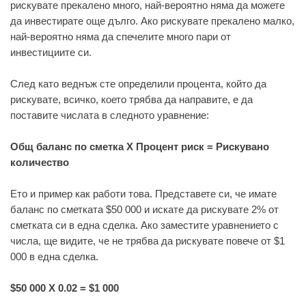
рискувате прекалено много, най-вероятно няма да можете
да инвестирате още дълго. Ако рискувате прекалено малко,
най-вероятно няма да спечелите много пари от
инвестициите си.
След като веднъж сте определили процента, който да
рискувате, всичко, което трябва да направите, е да
поставите числата в следното уравнение:
Общ баланс по сметка Х Процент риск = Рискувано
количество
Ето и пример как работи това. Представете си, че имате
баланс по сметката $50 000 и искате да рискувате 2% от
сметката си в една сделка. Ако заместите уравнението с
числа, ще видите, че не трябва да рискувате повече от $1
000 в една сделка.
$50 000 Х 0.02 = $1 000