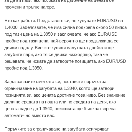
за да ви пази, ако посоката на движение на цената се
промени и тръгне нагоре.
Ето как работи. Представете си, че купувате EUR/USD на
1.4000. Забелязвате, че има силна подкрепа около 50 пипса
под тази цена на 1.3950 и заключвате, че ако EUR/USD
пробие под тази цена, най-вероятно ще продължи да се
движи надолу. Вие сте купили валутната двойка и ще
загубите пари, ако тя се движи низходящо, така че
решавате, че искате да затворите позицията, ако EUR/USD
пробие под 1.3950.
За да запазите сметката си, поставяте поръчка за
ограничаване на загубата на 1.3940, която ще затвори
позицията ви, ако цената достигне това ниво. Без значение
дали по средата на нощта или по средата на деня, ако
цената падне до 1.3940, позицията ще бъде затворена
автоматично вместо вас.
Поръчките за ограничаване на загубата осигуряват