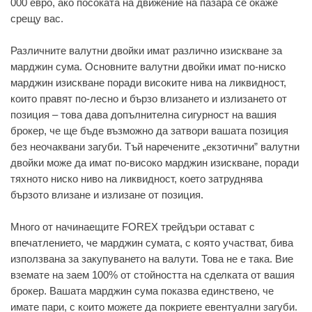
000 евро, ако посоката на движение на пазара се окаже
срещу вас.
Различните валутни двойки имат различно изискване за
марджин сума. Основните валутни двойки имат по-ниско
марджин изискване поради високите нива на ликвидност,
които правят по-лесно и бързо влизането и излизането от
позиция – това дава допълнителна сигурност на вашия
брокер, че ще бъде възможно да затвори вашата позиция
без неочаквани загуби. Тъй наречените „екзотични” валутни
двойки може да имат по-високо марджин изискване, поради
тяхното ниско ниво на ликвидност, което затруднява
бързото влизане и излизане от позиция.
Много от начинаещите FOREX трейдъри остават с
впечатлението, че марджин сумата, с която участват, бива
използвана за закупуването на валути. Това не е така. Вие
вземате на заем 100% от стойността на сделката от вашия
брокер. Вашата марджин сума показва единствено, че
имате пари, с които можете да покриете евентуални загуби.