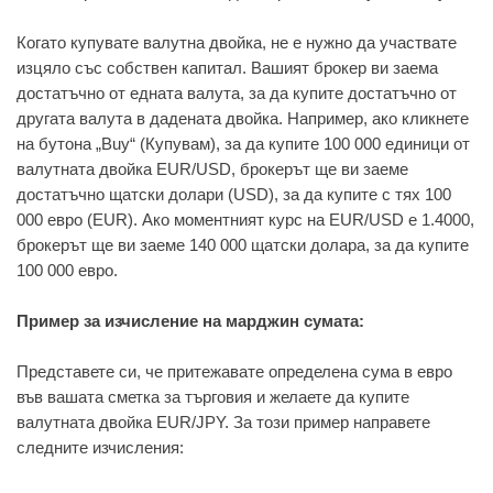
Когато купувате валутна двойка, не е нужно да участвате
изцяло със собствен капитал. Вашият брокер ви заема
достатъчно от едната валута, за да купите достатъчно от
другата валута в дадената двойка. Например, ако кликнете
на бутона „Buy“ (Купувам), за да купите 100 000 единици от
валутната двойка EUR/USD, брокерът ще ви заеме
достатъчно щатски долари (USD), за да купите с тях 100
000 евро (EUR). Ако моментният курс на EUR/USD е 1.4000,
брокерът ще ви заеме 140 000 щатски долара, за да купите
100 000 евро.
Пример за изчисление на марджин сумата:
Представете си, че притежавате определена сума в евро
във вашата сметка за търговия и желаете да купите
валутната двойка EUR/JPY. За този пример направете
следните изчисления: