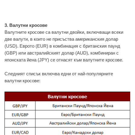
3. Валутни кросове
Валутните кросове са валутни двойки, включващи всеки
две валути, в които не присъства американския долар
(USD). Еврото (EUR) в комбинация с британския паунд
(GBP) или австралийският долар (AUD), комбиниран с
японската йена (JPY) се отнасят към валутните кросове.
Следният списък включва едни от най-популярните
валутни кросове: