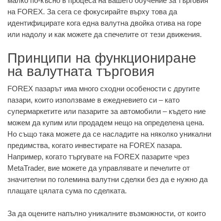
малко по-късно в процеса на вашето обучение за търговия
на FOREX. За сега се фокусирайте върху това да
идентифицирате кога една валутна двойка отива на горе
или надолу и как можете да спечелите от тези движения.
Принципи на функциониране
на валутната търговия
FOREX пазарът има много сходни особености с другите
пазари, които използваме в ежедневието си – като
супермаркетите или пазарите за автомобили – където ние
можем да купим или продадем нещо на определена цена.
Но също така можете да се насладите на няколко уникални
предимства, когато инвестирате на FOREX пазара.
Например, когато търгувате на FOREX пазарите чрез
MetaTrader, вие можете да управлявате и печелите от
значителни по големина валутни сделки без да е нужно да
плащате цялата сума по сделката.
За да оцените напълно уникалните възможности, от които