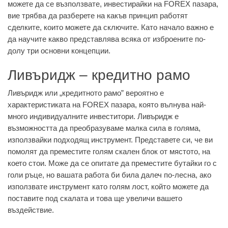
можете да се възползвате, инвестирайки на FOREX пазара,
вие трябва да разберете на какъв принцип работят
сделките, които можете да сключите. Като начало важно е
да научите какво представлява всяка от изброените по-
долу три основни концепции.
Ливъридж – кредитно рамо
Ливъридж или „кредитното рамо” вероятно е
характеристиката на FOREX пазара, която вълнува най-
много индивидуалните инвеститори. Ливъридж е
възможността да преобразуваме малка сила в голяма,
използвайки подходящ инструмент. Представете си, че ви
помолят да преместите голям скален блок от мястото, на
което стои. Може да се опитате да преместите бутайки го с
голи ръце, но вашата работа би била далеч по-лесна, ако
използвате инструмент като голям лост, който можете да
поставите под скалата и това ще увеличи вашето
въздействие.