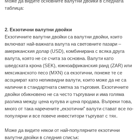
Може да видите основните валутни двойки в следната
таблица:
2. Екзотични валутни двойки
Екзотичните валутни двойки са валутни двойки, които
включват най-важната валута на световните пазари –
американския долар (USD), комбинирана с всяка друга
валута, която не се счита за основна. Валути като
шведската крона (SEK), южноафриканския ранд (ZAR) или
мексиканското песо (MXN) са екзотични, понеже те се
асоциират като неликвидни валути, които може да не са
налични в стандартната сметка за търговия. Екзотичните
двойки обикновено не са често търгувани и има голяма
разлика между цена купува и цена продава. Въпреки това,
много от така наречените „екзотични” валути стават все по-
популярни и все повече инвеститори търгуват с тях.
Може да видите някои от най-популярните екзотични
валутни двойки в следния списък: