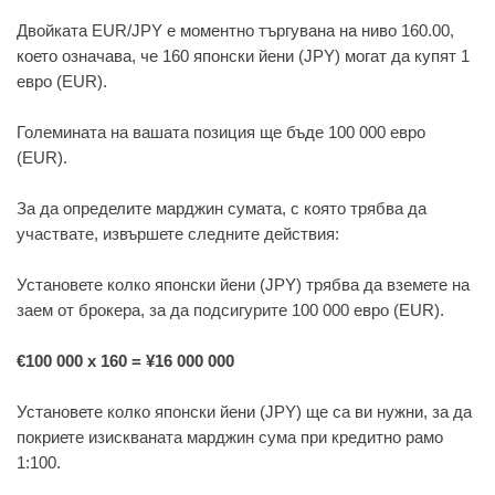
Двойката EUR/JPY е моментно търгувана на ниво 160.00,
което означава, че 160 японски йени (JPY) могат да купят 1
евро (EUR).
Големината на вашата позиция ще бъде 100 000 евро
(EUR).
За да определите марджин сумата, с която трябва да
участвате, извършете следните действия:
Установете колко японски йени (JPY) трябва да вземете на
заем от брокера, за да подсигурите 100 000 евро (EUR).
€100 000 х 160 = ¥16 000 000
Установете колко японски йени (JPY) ще са ви нужни, за да
покриете изискваната марджин сума при кредитно рамо
1:100.