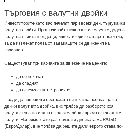
Търговия с валутни двойки
Инвеститорите като вас печелят пари всеки ден, търгувайки
валутни двойки. Прогнозирайки какво ще се случи с дадена
валутна двойка в бъдеще, инвеститорите отварят позиции,
за да извлекат полза от задаващите се движения на
кросовете.
Съществуват три варианта за движение на цените:
да се покачат
да спаднат
да се изместват странично
Преди да направите прогнозата си в каква посока ще се
движи валутната двойка, вие трябва да разберете коя
валута става по-силна и коя отслабва спрямо останалите
валути. Например, ако разглеждате двойката EUR/USD
(Евро/Долар), вие трябва да решите дали еврото става по-