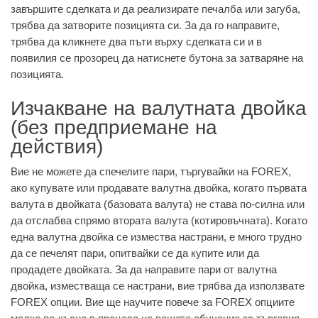
завършите сделката и да реализирате печалба или загуба,
трябва да затворите позицията си. За да го направите,
трябва да кликнете два пъти върху сделката си и в
появилия се прозорец да натиснете бутона за затваряне на
позицията.
Изчакване на валутната двойка
(без предприемане на
действия)
Вие не можете да спечелите пари, търгувайки на FOREX,
ако купувате или продавате валутна двойка, когато първата
валута в двойката (базовата валута) не става по-силна или
да отслабва спрямо втората валута (котировъчната). Когато
една валутна двойка се измества настрани, е много трудно
да се печелят пари, опитвайки се да купите или да
продадете двойката. За да направите пари от валутна
двойка, изместваща се настрани, вие трябва да използвате
FOREX опции. Вие ще научите повече за FOREX опциите