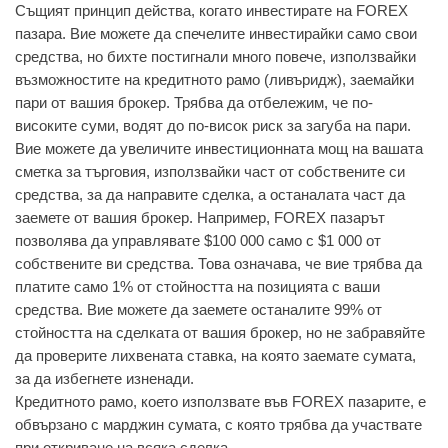
Същият принцип действа, когато инвестирате на FOREX
пазара. Вие можете да спечелите инвестирайки само свои
средства, но бихте постигнали много повече, използвайки
възможностите на кредитното рамо (ливъридж), заемайки
пари от вашия брокер. Трябва да отбележим, че по-
високите суми, водят до по-висок риск за загуба на пари.
Вие можете да увеличите инвестиционната мощ на вашата
сметка за търговия, използвайки част от собствените си
средства, за да направите сделка, а останалата част да
заемете от вашия брокер. Например, FOREX пазарът
позволява да управлявате $100 000 само с $1 000 от
собствените ви средства. Това означава, че вие трябва да
платите само 1% от стойността на позицията с ваши
средства. Вие можете да заемете останалите 99% от
стойността на сделката от вашия брокер, но не забравяйте
да проверите лихвената ставка, на която заемате сумата,
за да избегнете изненади.
Кредитното рамо, което използвате във FOREX пазарите, е
обвързано с марджин сумата, с която трябва да участвате
при откриване на всяка сделка.