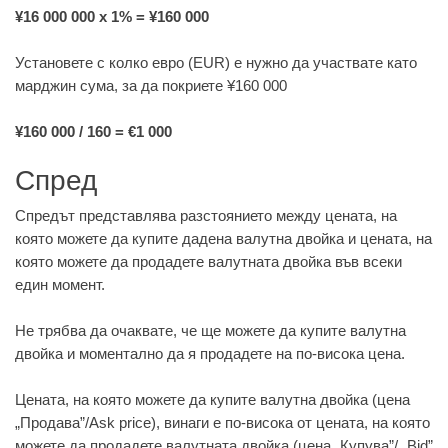
¥16 000 000 х 1% = ¥160 000
Установете с колко евро (EUR) е нужно да участвате като
марджин сума, за да покриете ¥160 000
¥160 000 / 160 = €1 000
Спред
Спредът представлява разстоянието между цената, на
която можете да купите дадена валутна двойка и цената, на
която можете да продадете валутната двойка във всеки
един момент.
Не трябва да очаквате, че ще можете да купите валутна
двойка и моментално да я продадете на по-висока цена.
Цената, на която можете да купите валутна двойка (цена
„Продава”/Ask price), винаги е по-висока от цената, на която
можете да продадете валутната двойка (цена „Купува”/ „Bid”