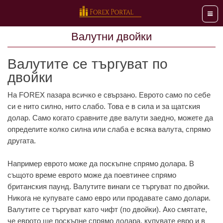
Мен
Валутни двойки
Валутите се търгуват по
двойки
На FOREX пазара всичко е свързано. Еврото само по себе
си е нито силно, нито слабо. Това е в сила и за щатския
долар. Само когато сравните две валути заедно, можете да
определите колко силна или слаба е всяка валута, спрямо
другата.
Например еврото може да поскъпне спрямо долара. В
същото време еврото може да поевтинее спрямо
британския паунд. Валутите винаги се търгуват по двойки.
Никога не купувате само евро или продавате само долари.
Валутите се търгуват като чифт (по двойки). Ако смятате,
че еврото ще поскъпне спрямо долара, купувате евро и в