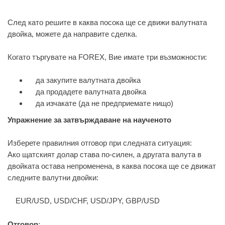
След като решите в каква посока ще се движи валутната
двойка, можете да направите сделка.
Когато търгувате на FOREX, Вие имате три възможности:
да закупите валутната двойка
да продадете валутната двойка
да изчакате (да не предприемате нищо)
Упражнение за затвърждаване на наученото
Изберете правилния отговор при следната ситуация:
Ако щатският долар става по-силен, а другата валута в
двойката остава непроменена, в каква посока ще се движат
следните валутни двойки:
EUR/USD, USD/CHF, USD/JPY, GBP/USD
Отговор
: