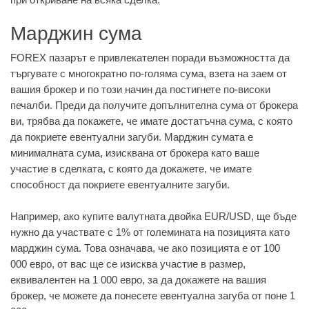
Марджин сума
FOREX пазарът е привлекателен поради възможността да
търгувате с многократно по-голяма сума, взета на заем от
вашия брокер и по този начин да постигнете по-високи
печалби. Преди да получите допълнителна сума от брокера
ви, трябва да покажете, че имате достатъчна сума, с която
да покриете евентуални загуби. Марджин сумата е
минималната сума, изисквана от брокера като ваше
участие в сделката, с която да докажете, че имате
способност да покриете евентуалните загуби.
Например, ако купите валутната двойка EUR/USD, ще бъде
нужно да участвате с 1% от големината на позицията като
марджин сума. Това означава, че ако позицията е от 100
000 евро, от вас ще се изисква участие в размер,
еквивалентен на 1 000 евро, за да докажете на вашия
брокер, че можете да понесете евентуална загуба от поне 1