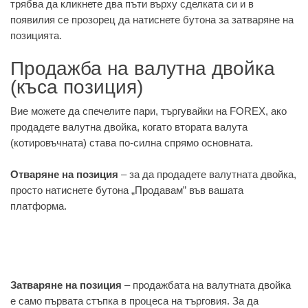
трябва да кликнете два пъти върху сделката си и в
появилия се прозорец да натиснете бутона за затваряне на
позицията.
Продажба на валутна двойка
(къса позиция)
Вие можете да спечелите пари, търгувайки на FOREX, ако
продадете валутна двойка, когато втората валута
(котировъчната) става по-силна спрямо основната.
Отваряне на позиция
– за да продадете валутната двойка,
просто натиснете бутона „Продавам” във вашата
платформа.
Затваряне на позиция
– продажбата на валутната двойка
е само първата стъпка в процеса на търговия. За да