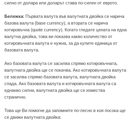
силно от долара или доларът става по-силен от еврото.
Бележка
: Първата валута във валутната двойка се нарича
базова валута (base currency), а втората се нарича
котировъчна (quote currency). Когато гледате цената на една
валутна двойка, това ви показва какво количество от
котировъчната валута е нужна, за да купите единица от
базовата валута.
Ако базовата валута се засилва спрямо котировъчната,
валутната двойка ще се покачва. Ако котировъчната валута
се засилва спрямо базовата валута, валутната двойка
спада. Ако базовата валута и котировъчната валута са
еднакво силни, валутната двойка ще се измества
странично.
Това ще Ви помогне да запомните по-лесно в коя посока ще
се движи валутната двойка: