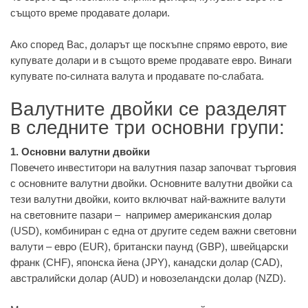
същото време продавате долари.
Ако според Вас, доларът ще поскъпне спрямо еврото, вие
купувате долари и в същото време продавате евро. Винаги
купувате по-силната валута и продавате по-слабата.
Валутните двойки се разделят
в следните три основни групи:
1. Основни валутни двойки
Повечето инвеститори на валутния пазар започват търговия
с основните валутни двойки. Основните валутни двойки са
тези валутни двойки, които включват най-важните валути
на световните пазари – например американския долар
(USD), комбиниран с една от другите седем важни световни
валути – евро (EUR), британски паунд (GBP), швейцарски
франк (CHF), японска йена (JPY), канадски долар (CAD),
австралийски долар (AUD) и новозеландски долар (NZD).