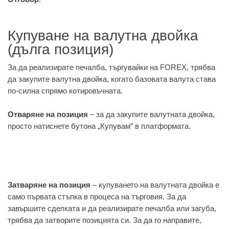
Купуване на валутна двойка
(дълга позиция)
За да реализирате печалба, търгувайки на FOREX, трябва
да закупите валутна двойка, когато базовата валута става
по-силна спрямо котировъчната.
Отваряне на позиция
– за да закупите валутната двойка,
просто натиснете бутона „Купувам” в платформата.
Затваряне на позиция
– купуването на валутната двойка е
само първата стъпка в процеса на търговия. За да
завършите сделката и да реализирате печалба или загуба,
трябва да затворите позицията си. За да го направите,