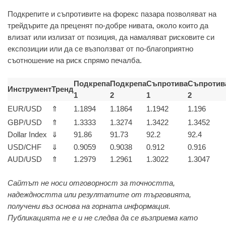
Подкрепите и съпротивите на форекс пазара позволяват на
трейдърите да преценят по-добре нивата, около които да
влизат или излизат от позиция, да намаляват рисковите си
експозиции или да се възползват от по-благоприятно
съотношение на риск спрямо печалба.
Подкрепа
Подкрепа
Съпротива
Съпротив
Инструмент
Тренд
1
2
1
2
EUR/USD
⇑
1.1894
1.1864
1.1942
1.196
GBP/USD
⇑
1.3333
1.3274
1.3422
1.3452
Dollar Index
⇓
91.86
91.73
92.2
92.4
USD/CHF
⇓
0.9059
0.9038
0.912
0.916
AUD/USD
⇑
1.2979
1.2961
1.3022
1.3047
Сайтът не носи отговорност за точността,
надеждността или резултатите от търговията,
получени въз основа на горната информация.
Публикацията не е и не следва да се възприема като