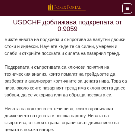
Мен
USDCHF доближава подкрепата от
0.9059
Вижте нивата на подкрепа и съпротива за валутни двойки,
стоки и индекси. Научете къде те са силни, умерени и
слаби и открийте посоката и силата на пазарния тренд.
Подкрепата и съпротивата са ключови понятия на
техническия анализ, които помагат на трейдърите да
разберат и анализират критичните за цената нива. Това са
нива, около които пазарният тренд има склонността да се
забавя, да се ускорява или да обръща посоката си.
Нивата на подкрепа са тези нива, които ограничават
движението на цената в посока надолу. Нивата на
съпротива, от своя страна, ограничават движението на
цената в посока нагоре.