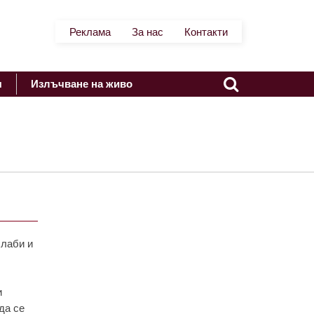
Реклама
За нас
Контакти
я
Излъчване на живо
слаби и
и
да се