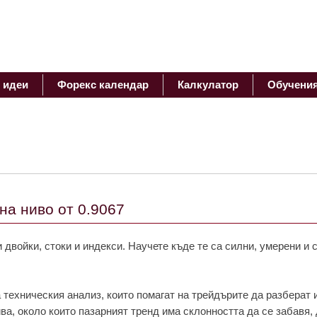
 идеи
Форекс календар
Калкулатор
Обучени
а ниво от 0.9067
 двойки, стоки и индекси. Научете къде те са силни, умерени и 
 техническия анализ, които помагат на трейдърите да разберат 
ива, около които пазарният тренд има склонността да се забавя, 