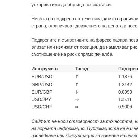
ускорява или да обръща посоката си.
Нивата на подкрепа са тези нива, които огранича
страна, ограничават движението на цената в посо
Подкрепите и съпротивите на форекс пазара позв
влизат или излизат от позиция, да намаляват рис
съотношение на риск спрямо печалба.
Инструмент
Тренд
Подкреп
EUR/USD
⇑
1.1876
GBP/USD
⇑
1.3142
EUR/GBP
⇓
0.8993
USD/JPY
⇒
105.11
USD/CHF
⇒
0.9009
Сайтът не носи отговорност за точността, н
на горната информация. Публикацията не е и не
изследване или консултация за вземане на инве