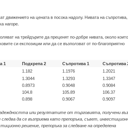
ват движението на цената в посока надолу. Нивата на съпротива,
ка нагоре.
оляват на трейдърите да преценят по-добре нивата, около които
ковите си експозиции или да се възползват от по-благоприятно
а 1
Подкрепа 2
Съпротива 1
Съпротива 
1.182
1.1976
1.2021
1.3044
1.3293
1.3347
0.8973
0.9048
0.9084
104.8
105.89
106.37
0.898
0.9067
0.9097
адеждността или резултатите от търговията, получени въз
 следва да се възприема като препоръка, съвет, инвестицион
стиционно решение, препоръка за следване на определена