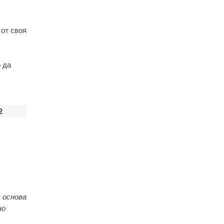
 от своя
 да
2
 основа
но