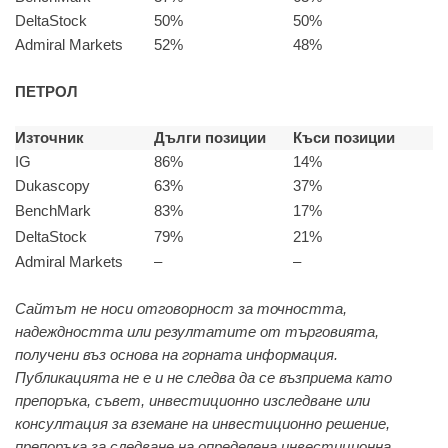
DeltaStock
50%
50%
Admiral Markets
52%
48%
ПЕТРОЛ
Източник
Дълги позиции
Къси позиции
IG
86%
14%
Dukascopy
63%
37%
BenchMark
83%
17%
DeltaStock
79%
21%
Admiral Markets
–
–
Сайтът не носи отговорност за точността,
надеждността или резултатите от търговията,
получени въз основа на горната информация.
Публикацията не е и не следва да се възприема като
препоръка, съвет, инвестиционно изследване или
консултация за вземане на инвестиционно решение,
препоръка за следване на определена инвестиционна