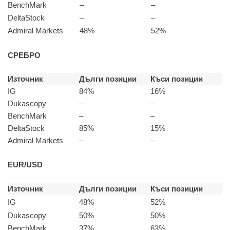
BenchMark
–
–
DeltaStock
–
–
Admiral Markets
48%
52%
СРЕБРО
Източник
Дълги позиции
Къси позиции
IG
84%
16%
Dukascopy
–
–
BenchMark
–
–
DeltaStock
85%
15%
Admiral Markets
–
–
EUR/USD
Източник
Дълги позиции
Къси позиции
IG
48%
52%
Dukascopy
50%
50%
BenchMark
37%
63%