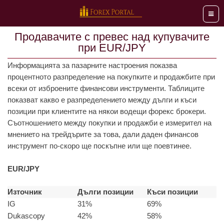
Мен
Продавачите с превес над купувачите
при EUR/JPY
Информацията за пазарните настроения показва
процентното разпределение на покупките и продажбите при
всеки от изброените финансови инструменти. Таблиците
показват какво е разпределението между дълги и къси
позиции при клиентите на някои водещи форекс брокери.
Съотношението между покупки и продажби е измерител на
мнението на трейдърите за това, дали даден финансов
инструмент по-скоро ще поскъпне или ще поевтинее.
EUR/JPY
Източник
Дълги позиции
Къси позиции
IG
31%
69%
Dukascopy
42%
58%