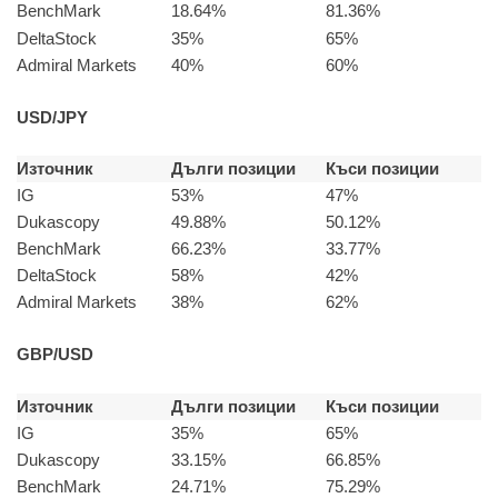
BenchMark
18.64%
81.36%
DeltaStock
35%
65%
Admiral Markets
40%
60%
USD/JPY
Източник
Дълги позиции
Къси позиции
IG
53%
47%
Dukascopy
49.88%
50.12%
BenchMark
66.23%
33.77%
DeltaStock
58%
42%
Admiral Markets
38%
62%
GBP/USD
Източник
Дълги позиции
Къси позиции
IG
35%
65%
Dukascopy
33.15%
66.85%
BenchMark
24.71%
75.29%