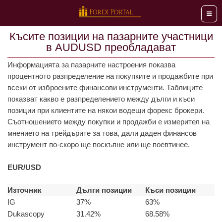
Мен
Късите позиции на пазарните участници
в AUDUSD преобладават
Информацията за пазарните настроения показва
процентното разпределение на покупките и продажбите при
всеки от изброените финансови инструменти. Таблиците
показват какво е разпределението между дълги и къси
позиции при клиентите на някои водещи форекс брокери.
Съотношението между покупки и продажби е измерител на
мнението на трейдърите за това, дали даден финансов
инструмент по-скоро ще поскъпне или ще поевтинее.
EUR/USD
Източник
Дълги позиции
Къси позиции
IG
37%
63%
Dukascopy
31.42%
68.58%