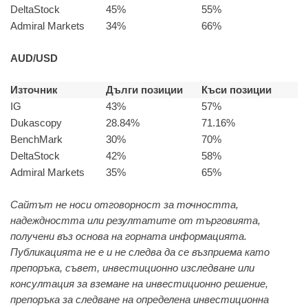
DeltaStock
45%
55%
Admiral Markets
34%
66%
AUD/USD
Източник
Дълги позиции
Къси позиции
IG
43%
57%
Dukascopy
28.84%
71.16%
BenchMark
30%
70%
DeltaStock
42%
58%
Admiral Markets
35%
65%
Сайтът не носи отговорност за точността,
надеждността или резултатите от търговията,
получени въз основа на горната информацията.
Публикацията не е и не следва да се възприема като
препоръка, съвет, инвестиционно изследване или
консултация за вземане на инвестиционно решение,
препоръка за следване на определена инвестиционна