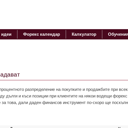
 идеи
Форекс календар
Калкулатор
Обучени
ладават
процентното разпределение на покупките и продажбите при всек
ду дълги и къси позиции при клиентите на някои водещи форек
 за това, дали даден финансов инструмент по-скоро ще поскъпн