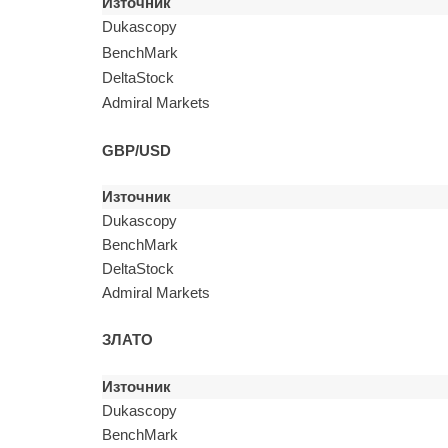
Източник
Dukascopy
BenchMark
DeltaStock
Admiral Markets
GBP/USD
Източник
Dukascopy
BenchMark
DeltaStock
Admiral Markets
ЗЛАТО
Източник
Dukascopy
BenchMark