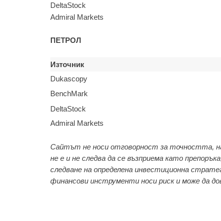
DeltaStock
Admiral Markets
ПЕТРОЛ
Източник
Dukascopy
BenchMark
DeltaStock
Admiral Markets
Сайтът не носи отговорност за точността, н
не е и не следва да се възприема като препоръ
следване на определена инвестиционна стратег
финансови инструменти носи риск и може да дове