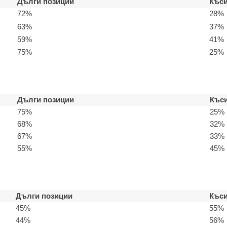
Дълги позиции
Къси
72%
28%
63%
37%
59%
41%
75%
25%
Дълги позиции
Къси
75%
25%
68%
32%
67%
33%
55%
45%
Дълги позиции
Къси
45%
55%
44%
56%