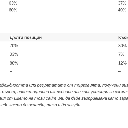
63%
37%
60%
40%
Дълги позиции
Къси
70%
30%
93%
7%
88%
12%
–
–
адеждността или резултатите от търговията, получени въз
ка, съвет, инвестиционно изследване или консултация за взема
ия от името на този сайт или да бъде възприемана като гар
де както до печалби, така и до загуби.