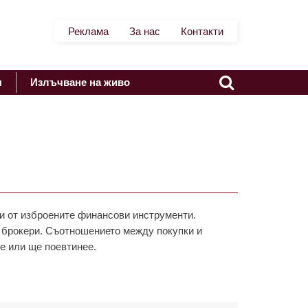
Реклама
За нас
Контакти
я
Излъчване на живо
и от изброените финансови инструменти.
с брокери. Съотношението между покупки и
е или ще поевтинее.