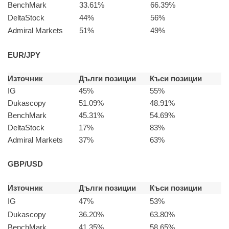
BenchMark
33.61%
66.39%
DeltaStock
44%
56%
Admiral Markets
51%
49%
EUR/JPY
Източник
Дълги позиции
Къси позиции
IG
45%
55%
Dukascopy
51.09%
48.91%
BenchMark
45.31%
54.69%
DeltaStock
17%
83%
Admiral Markets
37%
63%
GBP/USD
Източник
Дълги позиции
Къси позиции
IG
47%
53%
Dukascopy
36.20%
63.80%
BenchMark
41.35%
58.65%