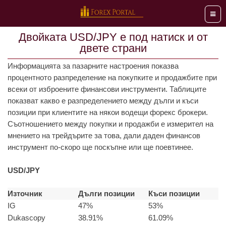
Мен
Двойката USD/JPY е под натиск и от
двете страни
Информацията за пазарните настроения показва
процентното разпределение на покупките и продажбите при
всеки от изброените финансови инструменти. Таблиците
показват какво е разпределението между дълги и къси
позиции при клиентите на някои водещи форекс брокери.
Съотношението между покупки и продажби е измерител на
мнението на трейдърите за това, дали даден финансов
инструмент по-скоро ще поскъпне или ще поевтинее.
USD/JPY
Източник
Дълги позиции
Къси позиции
IG
47%
53%
Dukascopy
38.91%
61.09%