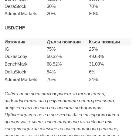
DeltaStock
30%
70%
Admiral Markets
20%
80%
USD/CHF
Източник
Дълги позиции
Къси позиции
IG
75%
25%
Dukascopy
50.32%
49.68%
BenchMark
68.92%
31.08%
DeltaStock
94%
6%
Admiral Markets
76%
24%
Сайтът не носи отговорност за точността,
надеждността или резултатите от търговията,
получени въз основа на горната информация.
Публикацията не е и не следва да се възприема като
препоръка, съвет, инвестиционно изследване или
консултация за вземане на инвестиционно решение,
препоръка за следване на определена инвестиционна