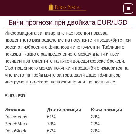
Мен
Бичи прогнози при двойката EUR/USD
Информацията за пазарните настроения показва
процентното разпределение на покупките и продажбите при
всеки от изброените финансови инструменти. Таблиците
показват какво е разпределението между дълги и къси
позиции при клиентите на някои водещи форекс брокери.
Съотношението между покупки и продажби е измерител на
мнението на трейдърите за това, дали даден финансов
инструмент по-скоро ще поскъпне или ще поевтинее.
EUR/USD
Източник
Дълги позиции
Къси позиции
Dukascopy
61%
39%
BenchMark
78%
22%
DeltaStock
67%
33%