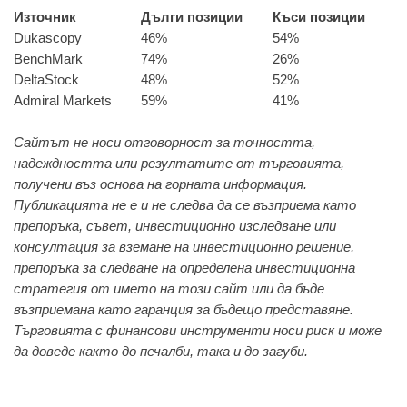
Източник
Дълги позиции
Къси позиции
Dukascopy
46%
54%
BenchMark
74%
26%
DeltaStock
48%
52%
Admiral Markets
59%
41%
Сайтът не носи отговорност за точността,
надеждността или резултатите от търговията,
получени въз основа на горната информация.
Публикацията не е и не следва да се възприема като
препоръка, съвет, инвестиционно изследване или
консултация за вземане на инвестиционно решение,
препоръка за следване на определена инвестиционна
стратегия от името на този сайт или да бъде
възприемана като гаранция за бъдещо представяне.
Търговията с финансови инструменти носи риск и може
да доведе както до печалби, така и до загуби.