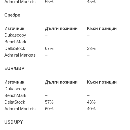
Admiral Markets
55%
45%
Сребро
Източник
Дълги позиции
Къси позиции
Dukascopy
–
–
BenchMark
–
–
DeltaStock
67%
33%
Admiral Markets
–
–
EUR/GBP
Източник
Дълги позиции
Къси позиции
Dukascopy
–
–
BenchMark
–
–
DeltaStock
57%
43%
Admiral Markets
60%
40%
USD/JPY