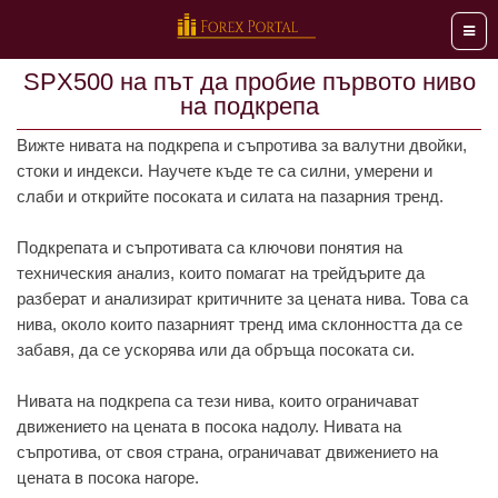
Мен
SPX500 на път да пробие първото ниво
на подкрепа
Вижте нивата на подкрепа и съпротива за валутни двойки,
стоки и индекси. Научете къде те са силни, умерени и
слаби и открийте посоката и силата на пазарния тренд.
Подкрепата и съпротивата са ключови понятия на
техническия анализ, които помагат на трейдърите да
разберат и анализират критичните за цената нива. Това са
нива, около които пазарният тренд има склонността да се
забавя, да се ускорява или да обръща посоката си.
Нивата на подкрепа са тези нива, които ограничават
движението на цената в посока надолу. Нивата на
съпротива, от своя страна, ограничават движението на
цената в посока нагоре.