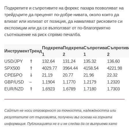
Подкрепите и съпротивите на форекс пазара позволяват на
трейдърите да преценят по-добре нивата, около които да
влизат или излизат от позиция, да намаляват рисковите си
експозиции или да се възползват от по-благоприятно
съотношение на риск спрямо печалба.
Подкрепа
Подкрепа
Съпротива
Съпротив
Инструмент
Тренд
1
2
1
2
USD/JPY
⇑
132.64
131.24
135.32
136.60
SPX500
⇑
4029.77
3964.44
4158.54
4221.98
СРЕБРО
⇓
21.19
20.77
21.96
22.32
GBP/USD
–
1.1904
1.1770
1.2179
1.2320
EUR/NZD
⇑
1.6923
1.6789
1.7180
1.7303
Сайтът не носи отговорност за точността, надеждността или
резултатите от търговията, получени въз основа на горната
информация. Публикацията не е и не следва да се възприема като