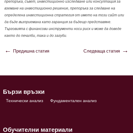
препоръка, съвет, инвестиционно изследване или консултация за
вземане на инвестиционно решение, препоръка за следване на
определена инвестиционна стратегия от името на този сайт или
да бъде възприемана като гаранция за бъдещо представяне.
Търговията с финансови инструменти носи риск и може да доведе
както до печалби, така и до загуби.
Предишна статия
Следваща статия
Навигация
Бързи връзки
Технически анализ
Фундаментален анализ
Обучителни материали