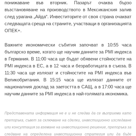
понижаване във вторник. Пазарът очаква бързо
възстановяване на производството в Мексиканския залив
след урагана „Aйдa“. Инвеститорите от своя страна очакват
следващата среща на страните, участващи в организацията
OΠEK+.
Важните икономически събития започват в 10:55 часа
българско време, когато ще научим данните за PMI индекса
в Германия. В 11:00 часа ще бъдат обявени стойностите на
PMI индекса в ЕС, а в 12 часа и безработицата в съюза. В
11:30 часа ще излязат и стойностите на PMI индекса във
Великобритания. В 15:15 часа ще излязат данните от
националния доклад за заетостта в САЩ, а в 17:00 часа ще
научим данните за PMI индекса в най-голямата икономика.
Представената информация не е и не следва да се възприема като
препоръка, съвет за сключване на сделки, инвестиционно изследване
или консултация за вземане на инвестиционно решение, препоръка за
следване на определена инвестиционна стратегия или да бъде