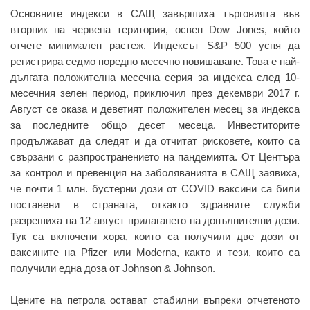
Основните индекси в САЩ завършиха търговията във
вторник на червена територия, освен Dow Jones, който
отчете минимален растеж. Индексът S&P 500 успя да
регистрира седмо поредно месечно повишаване. Това е най-
дългата положителна месечна серия за индекса след 10-
месечния зелен период, приключил през декември 2017 г.
Август се оказа и деветият положителен месец за индекса
за последните общо десет месеца. Инвеститорите
продължават да следят и да отчитат рисковете, които са
свързани с разпространението на пандемията. От Центъра
за контрол и превенция на заболяванията в САЩ заявиха,
че почти 1 млн. бустерни дози от COVID ваксини са били
поставени в страната, откакто здравните служби
разрешиха на 12 август прилагането на допълнителни дози.
Тук са включени хора, които са получили две дози от
ваксините на Pfizer или Moderna, както и тези, които са
получили една доза от Johnson & Johnson.
Цените на петрола остават стабилни въпреки отчетеното