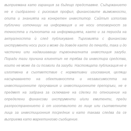
възприемана като гаранция за бъдещо представяне. Съдържанието
не е съобразено с рисковия профил, финансовите възможности,
опита и знанията на конкретен инвеститор. Сайтът използва
публични източници на информация и не носи отговорност за
точността и пълнотата на информацията, както и за периода на
актуалността ѝ след публикуване. Търговията с финансови
инструменти носи риск и може да доведе както до печалби, така и до
частични или надвишаващи първоначалната инвестиция загуби.
Поради тази причина клиентът не трябва да инвестира средства,
които не може да си позволи да загуби. Настоящата публикация не е
изготвена в съответствие с нормативни изисквания, целящи
насърчаването на обективността и независимостта на
инвестиционните проучвания и инвестиционните препоръки, не е
предмет на забрана за сключване на сделки по отношение на
определени финансови инструменти и/или емитенти, преди
разпространението ѝ от изготвилото го лице или съответните
лица за инвестиционния посредник и като такава следва да се
възприема като маркетингово съобщение.