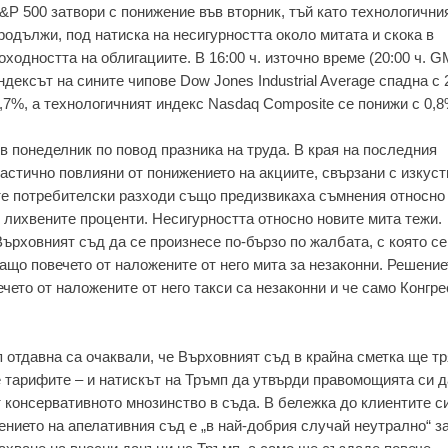
&P 500 затвори с понижение във вторник, тъй като технологични
родължи, под натиска на несигурността около митата и скока в
оходността на облигациите. В 16:00 ч. източно време (20:00 ч. G
ндексът на сините чипове Dow Jones Industrial Average спадна с 
,7%, а технологичният индекс Nasdaq Composite се понижи с 0,8
в понеделник по повод празника на труда. В края на последния
частично повлияни от понижението на акциите, свързани с изкус
ите потребителски разходи също предизвикаха съмнения относно
 лихвените проценти. Несигурността относно новите мита тежи.
ърховният съд да се произнесе по-бързо по жалбата, с която се
ащо повечето от наложените от него мита за незаконни. Решение
чето от наложените от него такси са незаконни и че само Конгр
 отдавна са очаквали, че Върховният съд в крайна сметка ще т
 тарифите – и натискът на Тръмп да утвърди правомощията си д
т консервативното мнозинство в съда. В бележка до клиентите с
шението на апелативния съд е „в най-добрия случай неутрално“ з