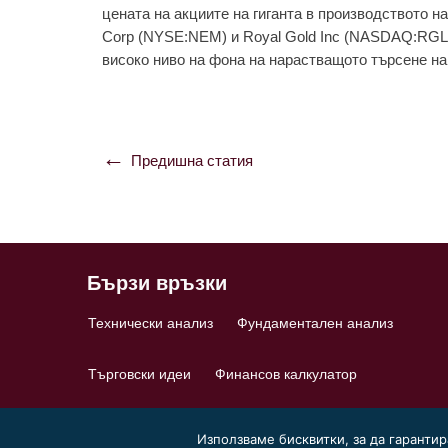
цената на акциите на гиганта в производството н
Corp (NYSE:NEM) и Royal Gold Inc (NASDAQ:RGLD
високо ниво на фона на нарастващото търсене на
Предишна статия
Навигация
Бързи връзки
Технически анализ
Фундаментален анализ
Търговски идеи
Финансов калкулатор
Използваме бисквитки, за да гаранти
© 2026 ForexPortal.bg |