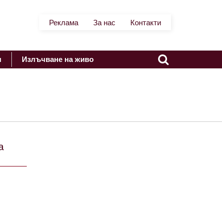
Реклама
За нас
Контакти
я
Излъчване на живо
а