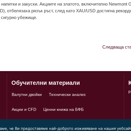
а напитки и закуски. Акциите на златото, включително Newmont 
), отбелязаха рязък ръст, след като XAU/USD достигна рекорд
 сигурно убежище.
Следваща ста
Обучителни материали
p
Валутни двойки
Технически анализ
Акции и CFD
Ценни книжа на БФБ
раме, че Ви предоставяме най-доброто изживяване на нашия уебсайт
Условия за ползване
|
Политика за поверителност
|
Политика за 