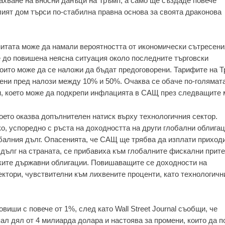
махване на вносни данъци на Тръмп, а само ще създаде повече
лият дом търси по-стабилна правна основа за своята драконова
итата може да намали вероятността от икономически сътресени
е до повишена неясна ситуация около последните търговски
оито може да се наложи да бъдат предоговорени. Тарифите на 
авени пред налози между 10% и 50%. Очаква се обаче по-голямат
ли, което може да подкрепи инфлацията в САЩ през следващите 
оето оказва допълнителен натиск върху технологичния сектор.
о, успоредно с ръста на доходността на други глобални облигац
балния дълг. Опасенията, че САЩ ще трябва да изплати приходи
 дълг на страната, се прибавиха към глобалните фискални прит
ките държавни облигации. Повишаващите се доходности на
ктори, чувствителни към лихвените проценти, като технологични
виши с повече от 1%, след като Wall Street Journal съобщи, че
пал дял от 4 милиарда долара и настоява за промени, които да 