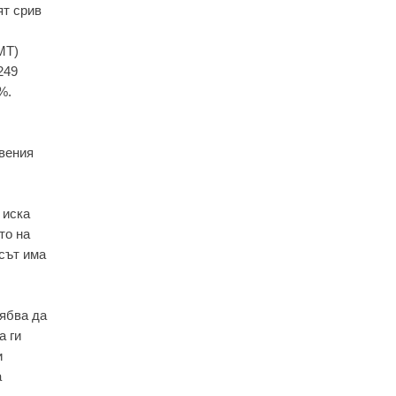
ят срив
MT)
249
%.
твения
 иска
то на
есът има
рябва да
а ги
и
а