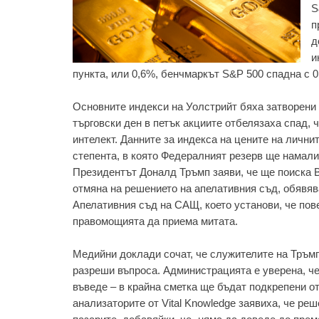
S
п
д
и
пункта, или 0,6%, бенчмаркът S&P 500 спадна с 0
Основните индекси на Уолстрийт бяха затворени 
търговски ден в петък акциите отбелязаха спад, 
интелект. Данните за индекса на цените на личн
степента, в която Федералният резерв ще намали
Президентът Доналд Тръмп заяви, че ще поиска В
отмяна на решението на апелативния съд, обявяв
Апелативния съд на САЩ, което установи, че пове
правомощията да приема митата.
Медийни доклади сочат, че служителите на Тръмп
разреши въпроса. Администрацията е уверена, че
въведе – в крайна сметка ще бъдат подкрепени о
анализаторите от Vital Knowledge заявиха, че ре