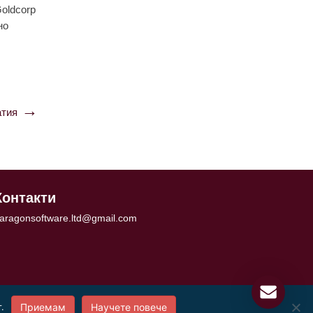
Goldcorp
но
тия
Контакти
aragonsoftware.ltd@gmail.com
.
Приемам
Научете повече
използване на бисквитки