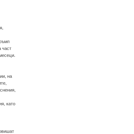
я,
Тръмп
а част
месеци.
ии, на
те,
еснения,
я, като
повишат