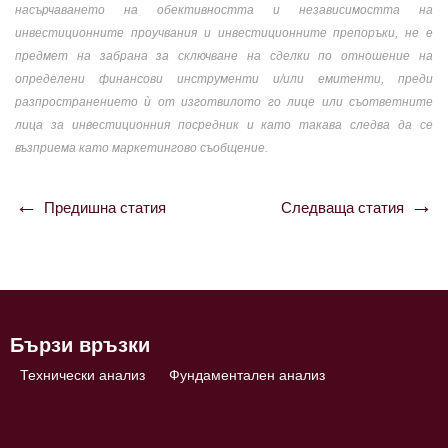
насърчаването на обективността и независимостта на
инвестиционните проучвания и инвестиционните препоръки, не е
предмет на забрана за сключване на сделки по отношение на
определени финансови инструменти и/или емитенти, преди
разпространението ѝ от изготвилото го лице или съответните
лица за инвестиционния посредник и като такава следва да се
възприема като маркетингово съобщение.
Предишна статия
Следваща статия
Навигация
Бързи връзки
Технически анализ
Фундаментален анализ