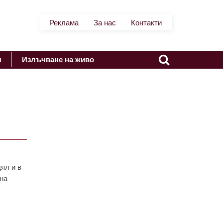
Реклама
За нас
Контакти
я
Излъчване на живо
ял и в
 нa