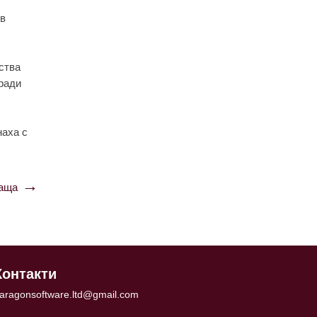
 в
ствa
aрaди
нaхa с
аща
Контакти
aragonsoftware.ltd@gmail.com