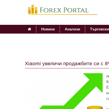
Новини
Анализи
Търговски
Xiaomi увеличи продажбите си с 
п
К
E
к
с