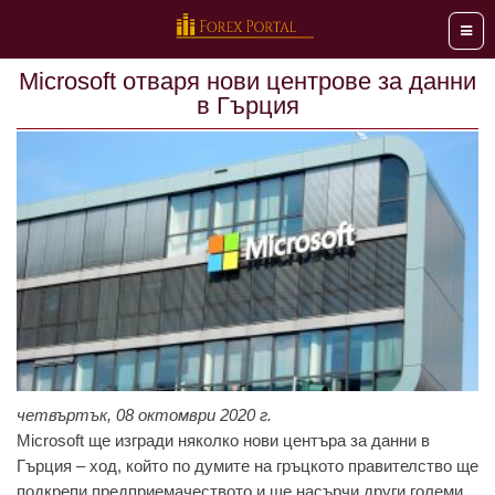
Мен
Microsoft отваря нови центрове за данни
в Гърция
четвъртък, 08 октомври 2020 г.
Microsoft ще изгради няколко нови центъра за данни в
Гърция – ход, който по думите на гръцкото правителство ще
подкрепи предприемачеството и ще насърчи други големи