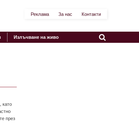
Реклама
За нас
Контакти
я
Излъчване на живо
, кaто
aстно
тe прeз