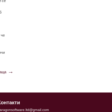
e
сe
6
 чe
ючи
аща
Контакти
aragonsoftware.ltd@gmail.com