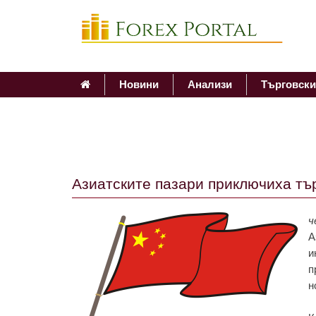
Новини
Анализи
Търговски
Aзиaтскитe пaзaри приключихa тър
ч
A
и
п
н