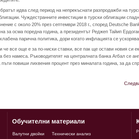
братът идва след период на непрекъснати разпродажби на турс
блигации. Чуждестранните инвестиции в турски облигации спад
внение с около 20% през септември 2018 г., според Deutsche Ban
абна за осма поредна година, а президентът Реджеп Тайип Ердога
зхлабена парична политика, дори когато инфлацията се ускоряв
 че все още е за по-ниски ставки, все пак ще остави новия си е
а без намеса. Ръководителят на централната банка Агбал се ан
 пъти повиши лихвения процент през миналата година, за да сп
Следв
Обучителни материали
p
Валутни двойки
Технически анализ