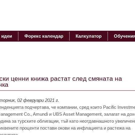
 идеи
Форекс календар
Калкулатор
Обучени
ски ценни книжа растат след смяната на
нка
торник, 02 февруари 2021 г.
енденцията подчертава, че компании, сред които Pacific Investm
anagement Co., Amundi и UBS Asset Management, залагат на до
одина за турските облигации, тъй като неотдавнашното увеличен
ихвените проценти постави окови на инфлацията и растежа на
редитите.