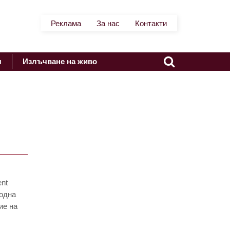
Реклама
За нас
Контакти
я
Излъчване на живо
ent
ходна
ие на