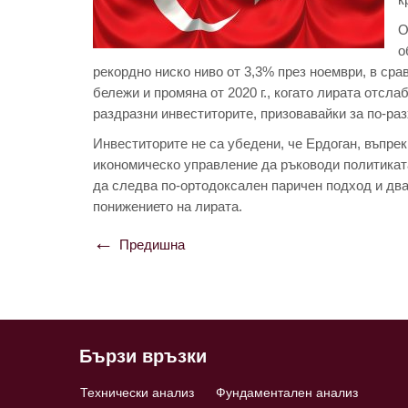
О
о
рекордно ниско ниво от 3,3% през ноември, в сра
бележи и промяна от 2020 г., когато лирата отсл
раздразни инвеститорите, призовавайки за по-ра
Инвеститорите не са убедени, че Ердоган, въпреки
икономическо управление да ръководи политикат
да следва по-ортодоксален паричен подход и два
понижението на лирата.
Предишна
Навигация
Бързи връзки
Технически анализ
Фундаментален анализ