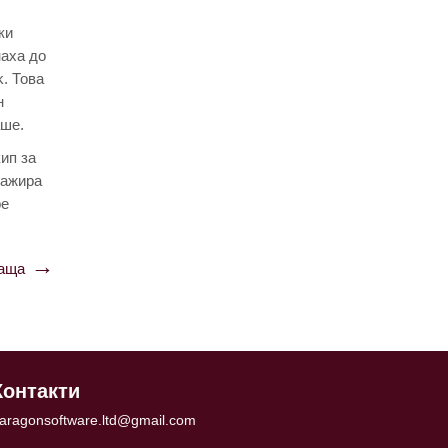
ки
наха до
k. Това
н
аше.
кип за
гажира
ре
аща
Контакти
aragonsoftware.ltd@gmail.com