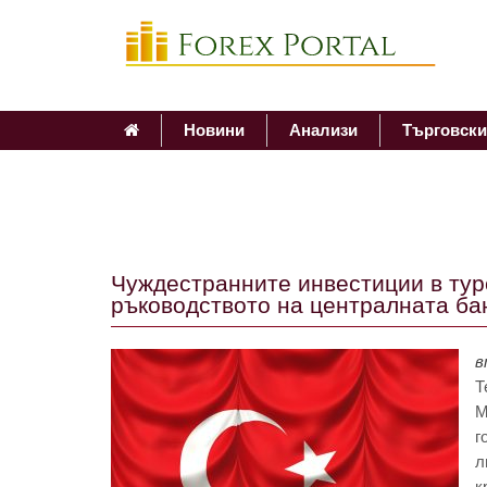
Новини
Анализи
Търговски
Чуждестранните инвестиции в тур
ръководството на централната ба
в
Т
M
г
л
к