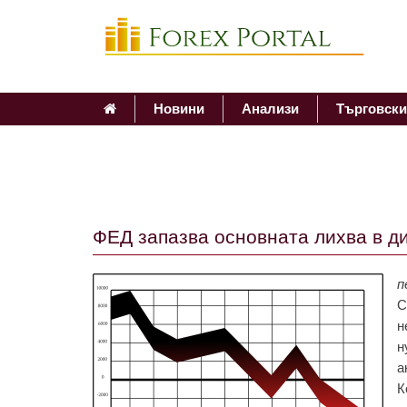
Новини
Анализи
Търговски
ФЕД зaпaзвa основнaтa лихвa в ди
п
С
н
н
a
К