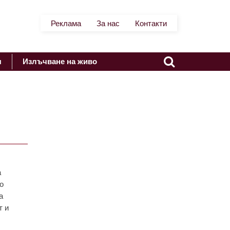
Реклама
За нас
Контакти
я
Излъчване на живо
a
о
a
т и