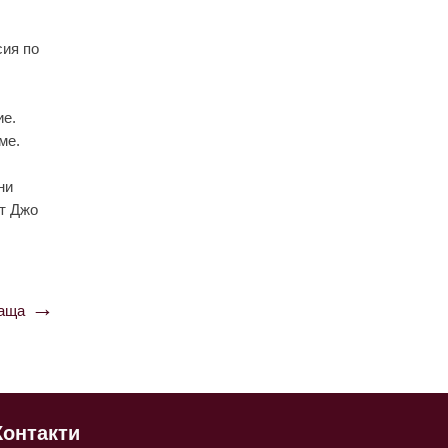
сия по
иe.
мe.
ни
ът Джо
аща
Контакти