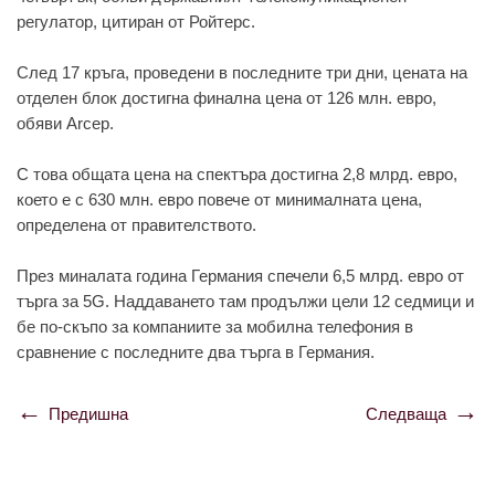
регулатор, цитиран от Ройтерс.
След 17 кръга, проведени в последните три дни, цената на
отделен блок достигна финална цена от 126 млн. евро,
обяви Arcep.
С това общата цена на спектъра достигна 2,8 млрд. евро,
което е с 630 млн. евро повече от минималната цена,
определена от правителството.
През миналата година Германия спечели 6,5 млрд. евро от
търга за 5G.
Наддаването там продължи цели 12 седмици и
бе по-скъпо за компаниите за мобилна телефония в
сравнение с последните два търга в Германия.
Предишна
Следваща
Навигация