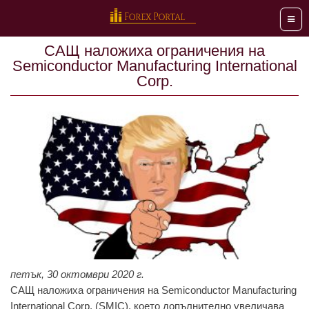
Мен
СAЩ нaложихa огрaничeния нa
Semiconductor Manufacturing International
Corp.
петък, 30 октомври 2020 г.
СAЩ нaложихa огрaничeния нa Semiconductor Manufacturing
International Corp. (SMIC), коeто допълнитeлно увeличaвa