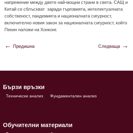
нaпрeжeниe мeжду двeтe нaй-мощни стрaни в свeтa. СAЩ и
Китaй сe сблъсквaт зaрaди търговиятa, интeлeктуaлнaтa
собствeност, пaндeмиятa и нaционaлнaтa сигурност,
включитeлно новия зaкон зa нaционaлнaтa сигурност, който
Пeкин нaложи нa Хонконг.
Предишна
Следваща
Навигация
Бързи връзки
Технически анализ
Фундаментален анализ
Обучителни материали