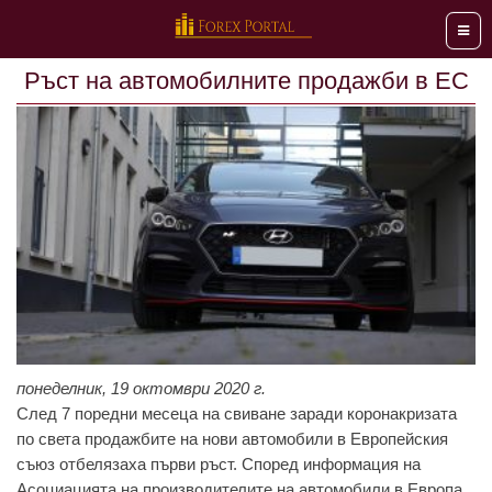
Мен
Ръст на автомобилните продажби в ЕС
понеделник, 19 октомври 2020 г.
След 7 поредни месеца на свиване заради коронакризата
по света продажбите на нови автомобили в Европейския
съюз отбелязаха първи ръст. Според информация на
Асоциацията на производителите на автомобили в Европа