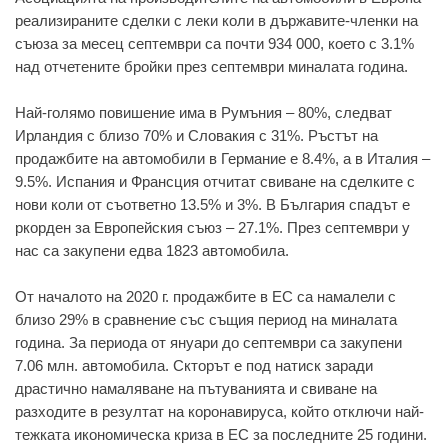
реализираните сделки с леки коли в държавите-членки на
съюза за месец септември са почти 934 000, което с 3.1%
над отчетените бройки през септември миналата година.
Най-голямо повишение има в Румъния – 80%, следват
Ирландия с близо 70% и Словакия с 31%. Ръстът на
продажбите на автомобили в Германие е 8.4%, а в Италия –
9.5%. Испания и Франсция отчитат свиване на сделките с
нови коли от съответно 13.5% и 3%. В България спадът е
ркорден за Европейския съюз – 27.1%. През септември у
нас са закупени едва 1823 автомобила.
От началото на 2020 г. продажбите в ЕС са намалели с
близо 29% в сравнение със същия период на миналата
година. За периода от януари до септември са закупени
7.06 млн. автомобила. Скторът е под натиск заради
драстично намаляване на пътуванията и свиване на
разходите в резултат на коронавируса, който отключи най-
тежката икономическа криза в ЕС за последните 25 години.