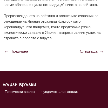
време обаче агенцията потвърди „A“ нивото на рейтинга.
Преразглеждането на рейтинга и влошените очавания по
отношение на Япония отразяват фактори като
коронавирусната пандемия, която предизвика рязко
икономическо свиване в Япония, въпреки ранния успех на
страната в борбата с вируса.
Предишна
Следваща
Навигация
Бързи връзки
Технически анализ
Фундаментален анализ