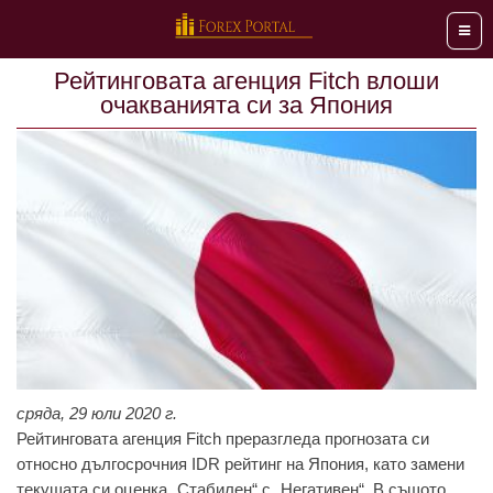
Мен
Рейтинговата агенция Fitch влоши
очакванията си за Япония
сряда, 29 юли 2020 г.
Рейтинговата агенция Fitch преразгледа прогнозата си
относно дългосрочния
IDR
рейтинг на Япония, като замени
текущата си оценка „Стабилен“ с „Негативен“. В същото