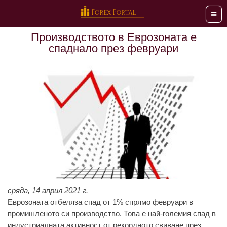
Мен
Производството в Еврозоната е
спаднало през февруари
сряда, 14 април 2021 г.
Еврозоната отбеляза спад от 1% спрямо февруари в
промишленото си производство. Това е най-големия спад в
индустриалната активност от рекордното свиване през