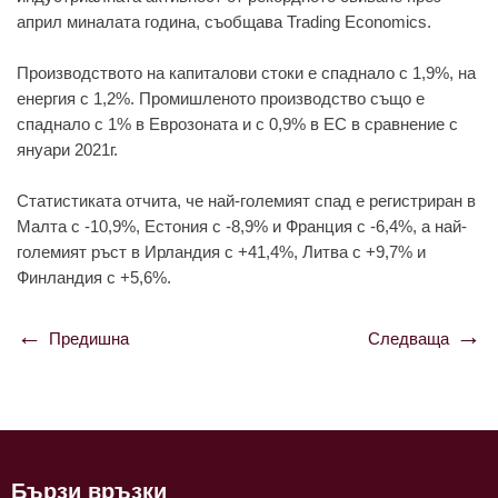
април миналата година, съобщава Trading Economics.
Производството на капиталови стоки е спаднало с 1,9%, на
енергия с 1,2%. Промишленото производство също е
спаднало с 1% в Еврозоната и с 0,9% в ЕС в сравнение с
януари 2021г.
Статистиката отчита, че най-големият спад е регистриран в
Малта с -10,9%, Естония с -8,9% и Франция с -6,4%, а най-
големият ръст в Ирландия с +41,4%, Литва с +9,7% и
Финландия с +5,6%.
Предишна
Следваща
Навигация
Бързи връзки