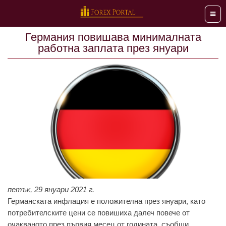
Мен
Германия повишава минималната
работна заплата през януари
петък, 29 януари 2021 г.
Германската инфлация е положителна през януари, като
потребителските цени се повишиха далеч повече от
очакваното през първия месец от годината, съобщи