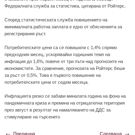
Федералната служба за статистика, цитирана от Ройтерс.
Според статистическата служба повишението на
минималната работна заплата е едно от обясненията за
регистрирания ръст.
Потребителските цени са се повишили с 1,4% спрямо
предходния месец, ускорявайки годишния темп на
инфлация до 1,6%, повече от три пъти над прогнозите на
икономистите. За сравнение, прогнозата на Ройтерс беше
за ръст от 0,5%. Това е първото повишение на
потребителските цени от седем месеца.
Инфлацията рязко се забави миналата година на фона на
пандемичната криза и премина на отрицателна територия
през август в резултат на намаляването на ДДС за
стимулиране на търсенето
Предишна
Следваща