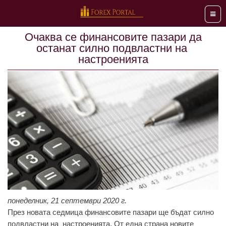
Мен
Очаква се финансовите пазари да
останат силно подвластни на
настроенията
понеделник, 21 септември 2020 г.
През новата седмица финансовите пазари ще бъдат силно
подвластни на настроенията. От една страна новите