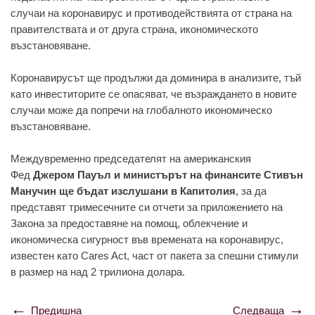
случаи на коронавирус и противодействията от страна на
правителствата и от друга страна, икономическото
възстановяване.
Коронавирусът ще продължи да доминира в анализите, тъй
като инвеститорите се опасяват, че възраждането в новите
случаи може да попречи на глобалното икономическо
възстановяване.
Междувременно председателят на американския
Фед
Джером Пауъл и министърът на финансите Стивън
Манучин ще бъдат изслушани в Капитолия
, за да
представят тримесечните си отчети за приложението на
Закона за предоставяне на помощ, облекчение и
икономическа сигурност във времената на коронавирус,
известен като Cares Act, част от пакета за спешни стимули
в размер на над 2 трилиона долара.
Предишна
Следваща