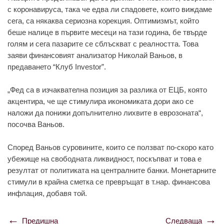
с коронавируса, така че едва ли спадовете, които виждаме
сега, са някаква сериозна корекция. Оптимизмът, който
беше налице в първите месеци на тази година, бе твърде
голям и сега пазарите се сблъскват с реалността. Това
заяви финансовият анализатор Николай Ваньов, в
предаването “Клуб Investor”.
„Фед са в изчаквателна позиция за разлика от ЕЦБ, която
акцентира, че ще стимулира икономиката дори ако се
наложи да понижи допълнително лихвите в еврозоната“,
посочва Ваньов.
Според Ваньов суровините, които се ползват по-скоро като
убежище на свободната ликвидност, поскъпват и това е
резултат от политиката на централните банки. Монетарните
стимули в крайна сметка се превръщат в т.нар. финансова
инфлация, добавя той.
Предишна
Следваща