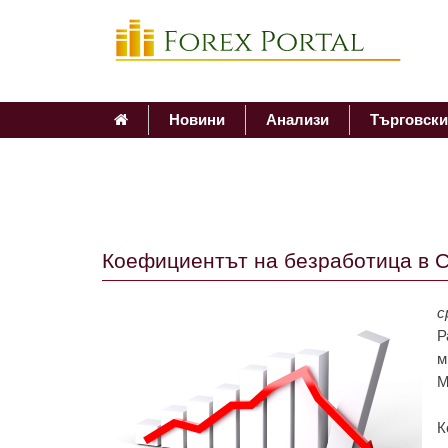
Новини
Анализи
Търговски
Коефициентът на безработица в 
с
Р
м
М
К