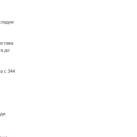
 спадне
остава
та до
а с 344
ади