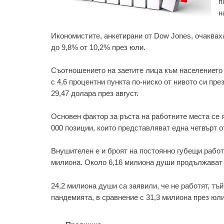
п
н
Икономистите, анкетирани от Dow Jones, очакваха
до 9,8% от 10,2% през юли.
Съотношението на заетите лица към населението н
с 4,6 процентни пункта по-ниско от нивото си пре
29,47 долара през август.
Основен фактор за ръста на работните места се 
000 позиции, които представляват една четвърт 
Внушителен е и броят на постоянно губещи работа
милиона. Около 6,16 милиона души продължават 
24,2 милиона души са заявили, че не работят, тъ
пандемията, в сравнение с 31,3 милиона през юли