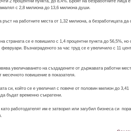
очти 2 процентни пункта, до 8,4%. Броят на безработните лица е
амалял с 2,8 милиона до 13,6 милиона души.
 ръст на работните места от 1,32 милиона, а безработицата да
а страната се е повишило с 1,4 процентни пункта до 56,5%, но 
з февруари. Възнаграденото за час труд се е увеличило с 11 цен
явява увеличаването на създадените от държавата работни мест
от месечното повишение в показателя.
та си, който се е увеличил с повече от половин милион до 3,41
да бъдат временно съкратени.
й като работодателят им е затворил или загубил бизнеса си пор
.