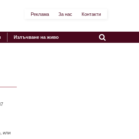
Реклама
За нас
Контакти
я
Излъчване на живо
37
, или