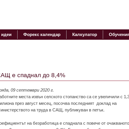
 идеи
Форекс календар
Калкулатор
Обучени
САЩ е спаднал до 8,4%
ряда, 09 септември 2020 г.
аботните места извън селското стопанство са се увеличили с 1,
илиона през август месец
, посочва последният доклад на
инистерството на труда в САЩ, публикуван в петък.
оефициентът на безработица е спаднала с повече от очакваното