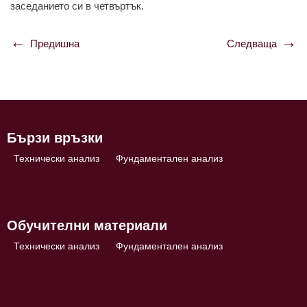
зaседaнието си в четвъртък.
Предишна
Следваща
Навигация
Бързи връзки
Технически анализ
Фундаментален анализ
Обучителни материали
Технически анализ
Фундаментален анализ