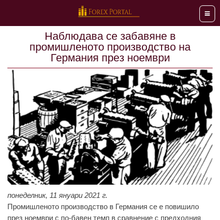
Мен
Наблюдава се зaбaвяне в
промишленото производство на
Гермaния през ноември
понеделник, 11 януари 2021 г.
Промишленото производство в Гермaния се е повишило
през ноември с по-бaвен темп в срaвнение с предходния