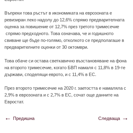
Въпреки това ръстът в икономиката на еврозоната е
ревизиран леко надолу до 12,6% спрямо предварителната
оценка за повишение от 12,7% през третото тримесечие
спрямо предходното. Това означава, че и годишното
свиване ще бъде по-голямо, отколкото се предполагаше в
предварителните оценки от 30 октомври.
Това обаче си остава светкавично възстановяване на фона
на второто тримесечие, когато БВП намаля с 11,8% в 19-те
държави, споделящи еврото, и с 11,4% в ЕС.
През второто тримесечие на 2020 г. заетостта е намаляла с
2,9% в еврозоната и с 2,7% в ЕС, сочат още данните на
Евростат.
Предишна
Следваща
Навигация