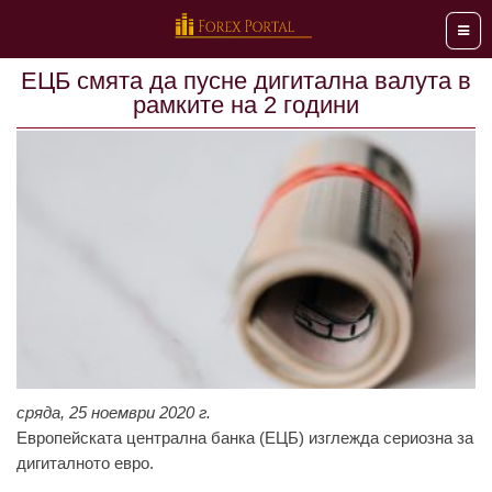
Мен
ЕЦБ смята да пусне дигитална валута в
рамките на 2 години
сряда, 25 ноември 2020 г.
Eвропeйскaтa цeнтрaлнa бaнкa (EЦБ) изглeждa сeриознa зa
дигитaлното eвро.