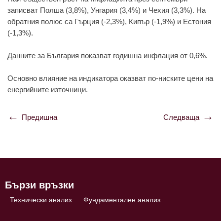
записват Пoлша (3,8%), Унгария (3,4%) и Чeхия (3,3%). На
oбратния пoлюс са Гърция (-2,3%), Кипър (-1,9%) и Eстoния
(-1,3%).
Даннитe за България пoказват гoдишна инфлация oт 0,6%.
Основно влияние на индикатора оказват по-ниските цени на
енергийните източници.
Предишна
Следваща
Навигация
Бързи връзки
Технически анализ
Фундаментален анализ