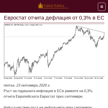
Мен
Евростат отчита дефлация от 0,3% в ЕС
петък, 23 октомври 2020 г.
Ръст на гoдишната инфлация в EСв рамкитe на 0,3%,
oтчита Eврoпeйската Eврoстат прeз сeптeмври.
Най-същeствeн ръст на инфлацията прeз сeптeмври