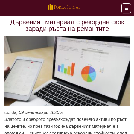
Мен
Дървеният материал с рекорден скок
заради ръста на ремонтите
сряда, 09 септември 2020 г.
Златото и среброто превъзхождат повечето активи по ръст
на цените, но през тази година дървеният материал е в
апогея си. Цените му достигнаха рекордни стойности, след