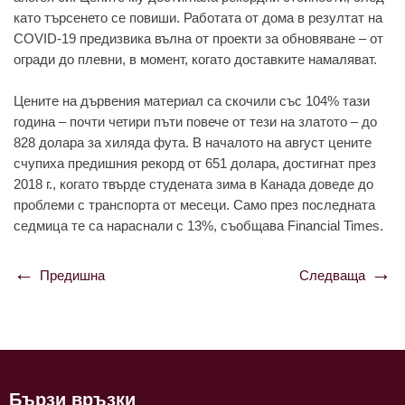
като търсенето се повиши. Работата от дома в резултат на
COVID-19 предизвика вълна от проекти за обновяване – от
огради до плевни, в момент, когато доставките намаляват.
Цените на дървения материал са скочили със 104% тази
година – почти четири пъти повече от тези на златото – до
828 долара за хиляда фута. В началото на август цените
счупиха предишния рекорд от 651 долара, достигнат през
2018 г., когато твърде студената зима в Канада доведе до
проблеми с транспорта от месеци. Само през последната
седмица те са нараснали с 13%, съобщава Financial Times.
Предишна
Следваща
Навигация
Бързи връзки