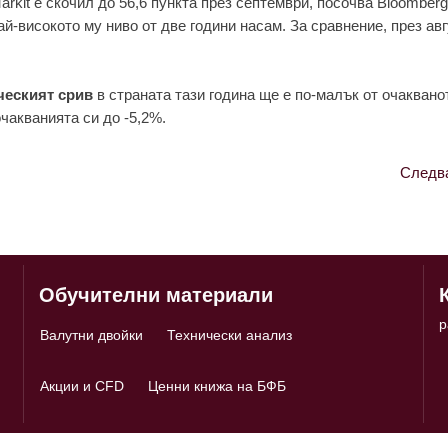
arkit е скочил до 56,6 пункта през септември, посочва Bloomberg
ай-високото му ниво от две години насам. За сравнение, през авг
еският срив
в страната тази година ще е по-малък от очаквано
очакванията си до -5,2%.
Следв
Обучителни материали
p
Валутни двойки
Технически анализ
Акции и CFD
Ценни книжа на БФБ