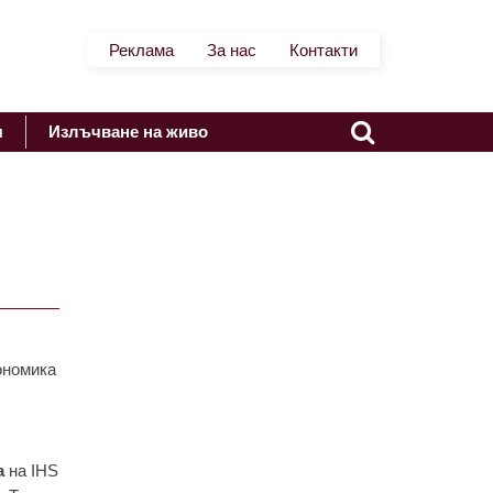
Реклама
За нас
Контакти
я
Излъчване на живо
ономика
а
на IHS