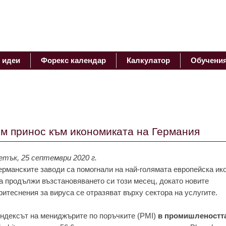
 идеи
Форекс календар
Калкулатор
Обучени
ям принос към икономиката на Германия
етък, 25 септември 2020 г.
ерманските заводи са помогнали на най-голямата европейска ик
а продължи възстановяването си този месец, докато новите
ритеснения за вируса се отразяват върху сектора на услугите.
ндексът на мениджърите по поръчките (PMI)
в промишленостт