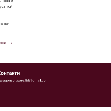
. Това е
уст той
то по-
аща
Контакти
aragonsoftware.ltd@gmail.com