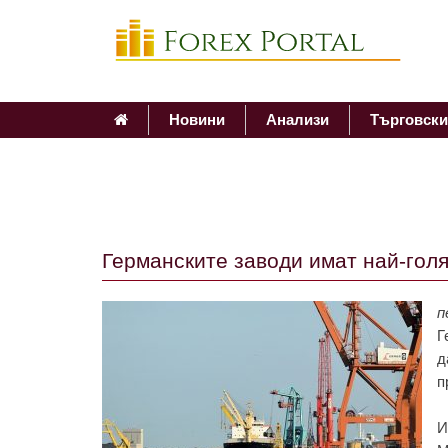
Новини
Анализи
Търговски
Германските заводи имат най-гол
п
Г
д
п
И