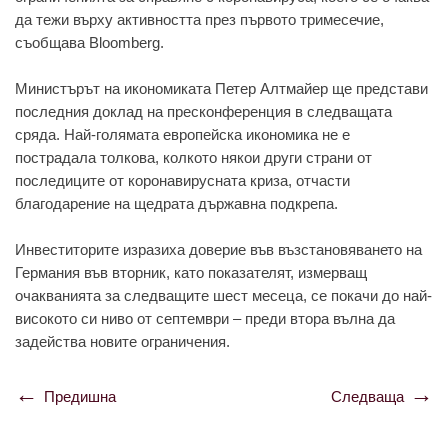
да тежи върху активността през първото тримесечие,
съобщава Bloomberg.
Министърът на икономиката Петер Алтмайер ще представи
последния доклад на пресконференция в следващата
сряда. Най-голямата европейска икономика не е
пострадала толкова, колкото някои други страни от
последиците от коронавирусната криза, отчасти
благодарение на щедрата държавна подкрепа.
Инвеститорите изразиха доверие във възстановяването на
Германия във вторник, като показателят, измерващ
очакванията за следващите шест месеца, се покачи до най-
високото си ниво от септември – преди втора вълна да
задейства новите ограничения.
Предишна
Следваща
Навигация