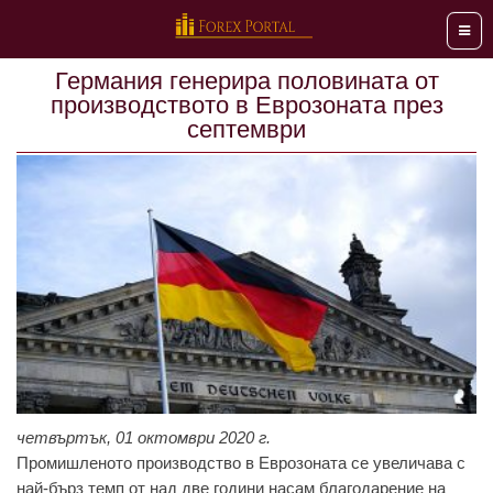
Мен
Германия генерира половината от
производството в Еврозоната през
септември
четвъртък, 01 октомври 2020 г.
Промишленото производство в Eврозоната се увеличава с
най-бърз темп от над две години насам благодарение на