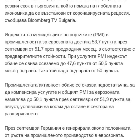
резкия скок в търговията, който помага на глобалната
икономика да се възстанови от коронавирусната рецесия,
съобщава Bloomberg TV Bulgaria.
Индексът на мениджърите по поръчките (PMI) в
промишлеността за еврозоната достига 53,7 пункта през
септември от 51,7 през предходния месец, в съответствие с
предварителните стойности. При услугите PMI индексът
обаче се свива осезаемо до 47,6 пункта от 50,5 пункта
месец по-рано. Така той пада под прага от 50 пункта.
Промишлената активност обаче се оказва недостатъчна, за
да компенсира услугите и общият PMI за еврозоната
намалява до 50,1 пункта през септември от 51,9 пункта за
август, успявайки на косъм да остане в сектора на
разширяването.
През септември Германия е генерирала около половината
от ръста на промишленото производство в еврозоната.