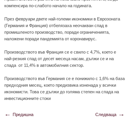
компенсира по-слабото начало на годината.
През февруари двете най-големи икономики в Еврозоната
(Германия и Франция) отбелязаха неочакван спад в
промишленото производство, поради ограниченията,
наложени поради пандемията от коронавирус.
Производството във Франция се е свило с 4,7%, което е
най-резкия спад от десет месеца насам, дължи се и на
спада от 11,4% в автомобилния сектор.
Производството във Германия се е понижило с 1,6% на база
предходния месец, което предизвика изненада у всички
икономисти. Това се дължи до голяма степен на спада на
инвестиционните стоки
Предишна
Следваща
Навигация