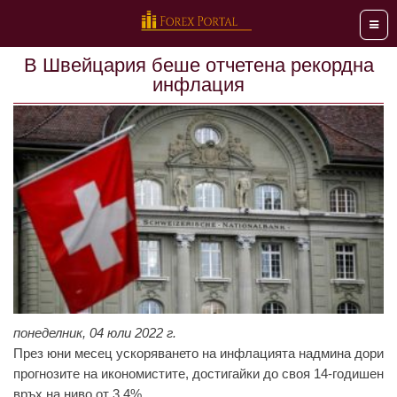
Мен
В Швейцария беше отчетена рекордна
инфлация
понеделник, 04 юли 2022 г.
През юни месец ускоряването на инфлацията надмина дори
прогнозите на икономистите, достигайки до своя 14-годишен
връх на ниво от 3,4%.