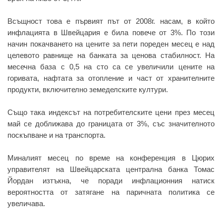
Всъщност това е първият път от 2008г. насам, в който
инфлацията в Швейцария е била повече от 3%. По този
начин покачването на цените за пети пореден месец е над
целевото равнище на банката за ценова стабилност. На
месечна база с 0,5 на сто са се увеличили цените на
горивата, нафтата за отопление и част от хранителните
продукти, включително земеделските култури.
Също така индексът на потребителските цени през месец
май се доближава до границата от 3%, със значителното
поскъпване и на транспорта.
Миналият месец по време на конференция в Цюрих
управителят на Швейцарската централна банка Томас
Йордан изтъкна, че поради инфлационния натиск
вероятността от затягане на паричната политика се
увеличава.