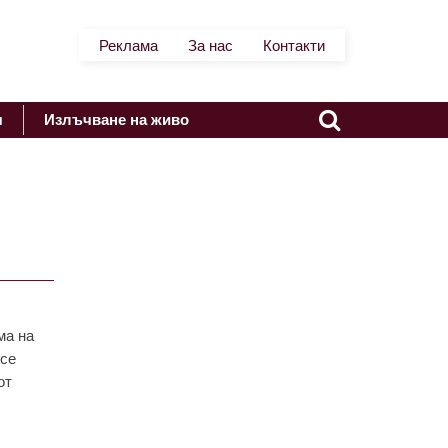
Реклама
За нас
Контакти
я
Излъчване на живо
ма на
 се
от