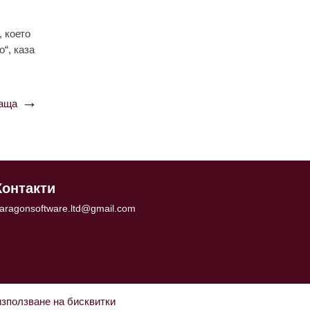
, което
“, каза
аща
Контакти
aragonsoftware.ltd@gmail.com
използване на бисквитки