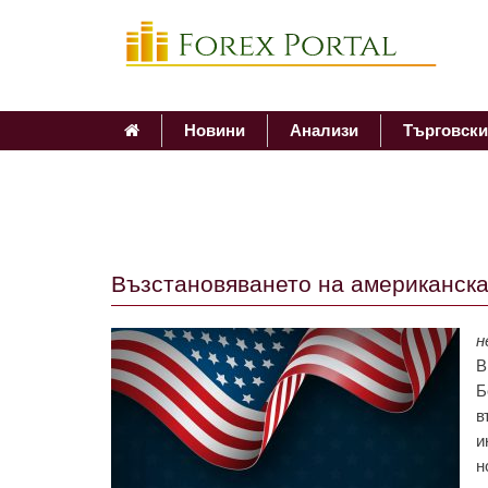
Новини
Анализи
Търговски
Възстановяването на американска
н
В
Б
в
и
н