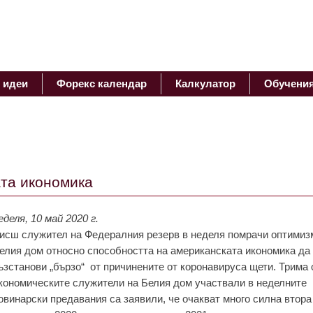
 идеи
Форекс календар
Калкулатор
Обучени
та икономика
еделя, 10 май 2020 г.
исш служител на Федералния резерв в неделя помрачи оптимиз
елия дом относно способността на американската икономика да
ъзстанови „бързо“ от причинените от коронавируса щети. Трима 
кономическите служители на Белия дом участвали в неделните
овинарски предавания са заявили, че очакват много силна втора