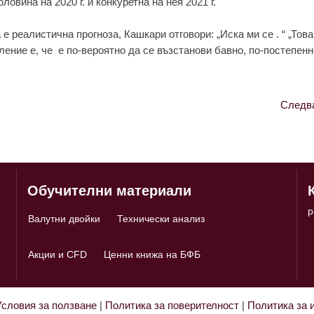
оловина на 2020 г. и конкуретна на нея 2021 г.
е реалистична прогноза, Кашкари отговори: „Иска ми се . “ „Това
ение е, че е по-вероятно да се възстанови бавно, по-постепенно
Следв
Обучителни материали
p
Валутни двойки
Технически анализ
Акции и CFD
Ценни книжа на БФБ
Условия за ползване
|
Политика за поверителност
|
Политика за 