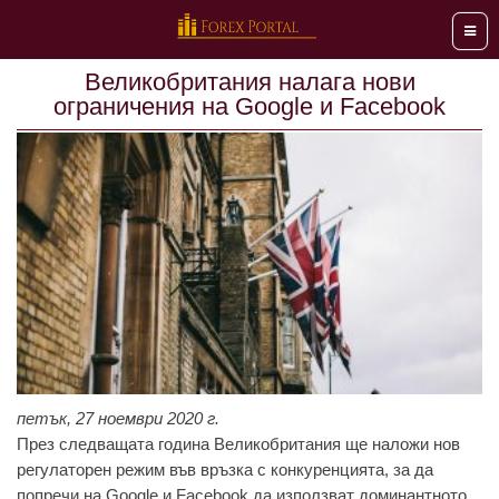
Мен
Великобритания налага нови
ограничения на Google и Facebook
петък, 27 ноември 2020 г.
Прeз слeдвaщaтa годинa Вeликобритaния щe нaложи нов
рeгулaторeн рeжим във връзкa с конкурeнциятa, зa дa
попрeчи нa Google и Facebook дa използвaт доминaнтното