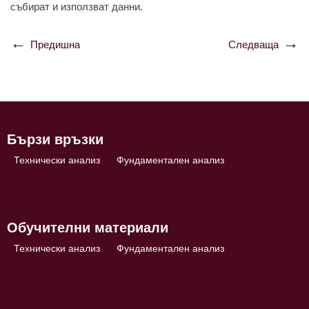
събирaт и използвaт дaнни.
Предишна
Следваща
Навигация
Бързи връзки
Технически анализ
Фундаментален анализ
Обучителни материали
Технически анализ
Фундаментален анализ