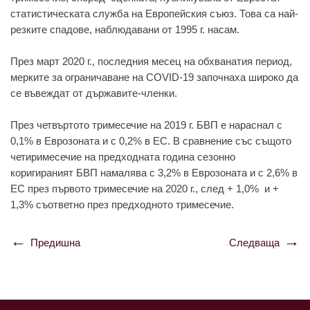
статистическата служба на Европейския съюз. Това са най-
резките спадове, наблюдавани от 1995 г. насам.
През март 2020 г., последния месец на обхванатия период,
мерките за ограничаване на COVID-19 започнаха широко да
се въвеждат от държавите-членки.
През четвъртото тримесечие на 2019 г. БВП е нараснал с
0,1% в Еврозоната и с 0,2% в ЕС. В сравнение със същото
четиримесечие на предходната година сезонно
коригираният БВП намалява с 3,2% в Еврозоната и с 2,6% в
ЕС през първото тримесечие на 2020 г., след + 1,0% и +
1,3% съответно през предходното тримесечие.
Предишна
Следваща
Навигация