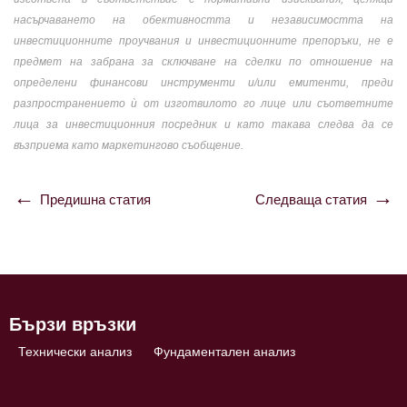
насърчаването на обективността и независимостта на
инвестиционните проучвания и инвестиционните препоръки, не е
предмет на забрана за сключване на сделки по отношение на
определени финансови инструменти и/или емитенти, преди
разпространението ѝ от изготвилото го лице или съответните
лица за инвестиционния посредник и като такава следва да се
възприема като маркетингово съобщение.
Предишна статия
Следваща статия
Навигация
Бързи връзки
Технически анализ
Фундаментален анализ