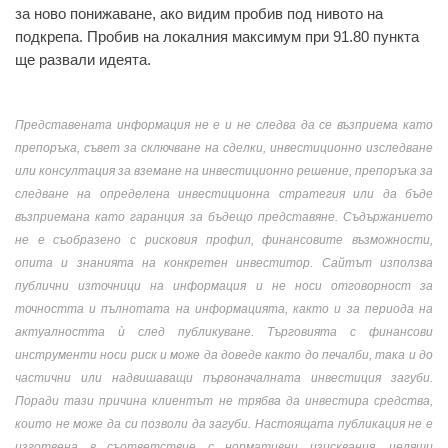
за ново понижаване, ако видим пробив под нивото на
подкрепа. Пробив на локалния максимум при 91.80 пункта
ще развали идеята.
Представената информация не е и не следва да се възприема като
препоръка, съвет за сключване на сделки, инвестиционно изследване
или консултация за вземане на инвестиционно решение, препоръка за
следване на определена инвестиционна стратегия или да бъде
възприемана като гаранция за бъдещо представяне. Съдържанието
не е съобразено с рисковия профил, финансовите възможности,
опита и знанията на конкретен инвеститор. Сайтът използва
публични източници на информация и не носи отговорност за
точността и пълнотата на информацията, както и за периода на
актуалността ѝ след публикуване. Търговията с финансови
инструменти носи риск и може да доведе както до печалби, така и до
частични или надвишаващи първоначалната инвестиция загуби.
Поради тази причина клиентът не трябва да инвестира средства,
които не може да си позволи да загуби. Настоящата публикация не е
изготвена в съответствие с нормативни изисквания, целящи