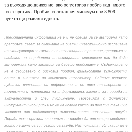
за възходящо движение, ако регистрира пробив над нивото
на съпротива. Пробив на локалния минимум при 8 806
пункта ще развали идеята.
Представената информация не е и не следва да се възприема като
препоръка, съвет за сключване на сделки, инвестиционно изследване
или консултация за вземане на инвестиционно решение, препоръка за
следване на определена инвестиционна стратегия или да бъде
възприемана като гаранция за бъдещо представяне. Съдържанието
не е съобразено с рисковия профил, финансовите възможности,
опита и знанията на конкретен инвеститор. Сайтът използва
публични източници на информация и не носи отговорност за
точността и пълнотата на информацията, както и за периода на
актуалността ѝ след публикуване. Търговията с финансови
инструменти носи риск и може да доведе както до печалби, така и до
частични или надвишаващи първоначалната инвестиция загуби.
Поради тази причина клиентът не трябва да инвестира средства,
които не може да си позволи да загуби. Настоящата публикация не е