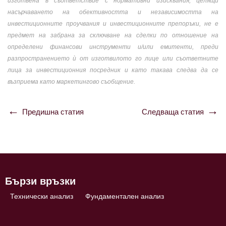
изготвена в съответствие с нормативни изисквания, целящи
насърчаването на обективността и независимостта на
инвестиционните проучвания и инвестиционните препоръки, не е
предмет на забрана за сключване на сделки по отношение на
определени финансови инструменти и/или емитенти, преди
разпространението ѝ от изготвилото го лице или съответните
лица за инвестиционния посредник и като такава следва да се
възприема като маркетингово съобщение.
Предишна статия
Следваща статия
Навигация
Бързи връзки
Технически анализ
Фундаментален анализ