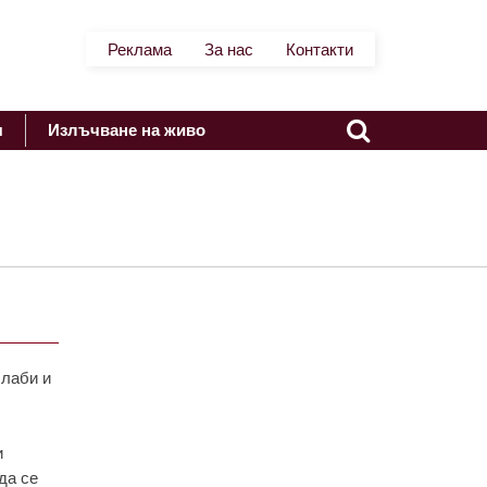
Реклама
За нас
Контакти
я
Излъчване на живо
слаби и
и
да се