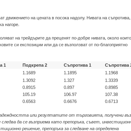
ват движението на цената в посока надолу. Нивата на съпротива,
ка нагоре.
оляват на трейдърите да преценят по-добре нивата, около които
ковите си експозиции или да се възползват от по-благоприятно
а 1
Подкрепа 2
Съпротива 1
Съпротива 
1.1689
1.1895
1.1968
1.3092
1.327
1.3339
0.8915
0.897
0.8985
105.19
106.97
107.38
0.6563
0.6676
0.6713
адеждността или резултатите от търговията, получени въз
 следва да се възприема като препоръка, съвет, инвестицион
стиционно решение, препоръка за следване на определена