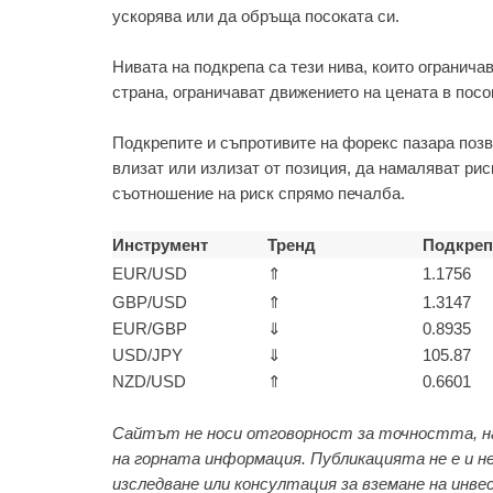
ускорява или да обръща посоката си.
Нивата на подкрепа са тези нива, които огранича
страна, ограничават движението на цената в посо
Подкрепите и съпротивите на форекс пазара позв
влизат или излизат от позиция, да намаляват рис
съотношение на риск спрямо печалба.
Инструмент
Тренд
Подкреп
EUR/USD
⇑
1.1756
GBP/USD
⇑
1.3147
EUR/GBP
⇓
0.8935
USD/JPY
⇓
105.87
NZD/USD
⇑
0.6601
Сайтът не носи отговорност за точността, н
на горната информация. Публикацията не е и не
изследване или консултация за вземане на инве