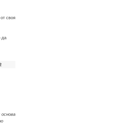
 от своя
 да
2
 основа
но