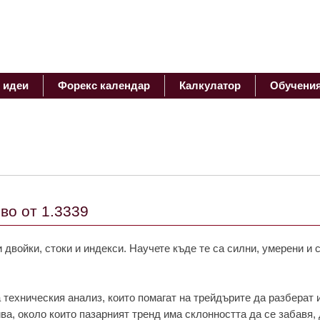
 идеи
Форекс календар
Калкулатор
Обучени
во от 1.3339
 двойки, стоки и индекси. Научете къде те са силни, умерени и 
 техническия анализ, които помагат на трейдърите да разберат 
ива, около които пазарният тренд има склонността да се забавя, 