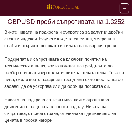
Мен
GBPUSD проби съпротивата на 1.3252
Вижте нивата на подкрепа и съпротива за валутни двойки,
стоки и индекси. Научете къде те са силни, умерени и
слаби и открийте посоката и силата на пазарния тренд.
Подкрепата и съпротивата са ключови понятия на
техническия анализ, които помагат на трейдърите да
разберат и анализират критичните за цената нива. Това са
нива, около които пазарният тренд има склонността да се
забавя, да се ускорява или да обръща посоката си.
Нивата на подкрепа са тези нива, които ограничават
движението на цената в посока надолу. Нивата на
съпротива, от своя страна, ограничават движението на
цената в посока нагоре.