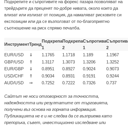
Подкрепите и съпротивите на форекс пазара позволяват на
трейдърите да преценят по-добре нивата, около които да
влизат или излизат от позиция, да намаляват рисковите си
експозиции или да се възползват от по-благоприятно
съотношение на риск спрямо печалба.
Подкрепа
Подкрепа
Съпротива
Съпротив
Инструмент
Тренд
1
2
1
2
EUR/USD
⇓
1.1765
1.1718
1.189
1.1967
GBP/USD
⇑
1.3117
1.3073
1.3206
1.3252
EUR/GBP
⇓
0.8951
0.8927
0.9024
0.9073
USD/CHF
⇑
0.9034
0.8931
0.9191
0.9244
AUD/USD
⇒
0.7252
0.7222
0.7326
0.737
Сайтът не носи отговорност за точността,
надеждността или резултатите от търговията,
получени въз основа на горната информация.
Публикацията не е и не следва да се възприема като
препоръка, съвет, инвестиционно изследване или