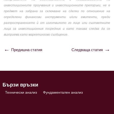
инвестиционните проучвания и инвестиционните препоръки, не е
предмет на забрана за сключване на сделки по отношение на
определени финансови инструменти и/или емитенти, преди
разпространението ѝ от изготвилото го лице или съответните
лица за инвестиционния посредник и като такава следва да се
възприема като маркетингово съобщение.
Предишна статия
Следваща статия
Навигация
Бързи връзки
Технически анализ
Фундаментален анализ