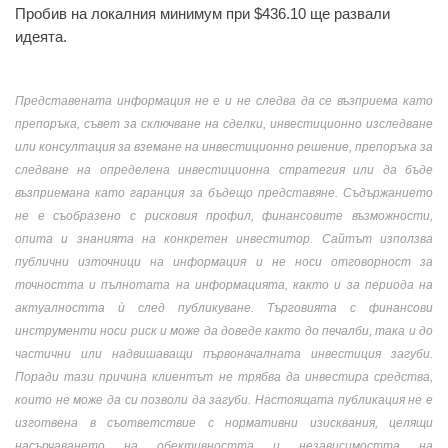
Пробив на локалния минимум при $436.10 ще развали
идеята.
Представената информация не е и не следва да се възприема като
препоръка, съвет за сключване на сделки, инвестиционно изследване
или консултация за вземане на инвестиционно решение, препоръка за
следване на определена инвестиционна стратегия или да бъде
възприемана като гаранция за бъдещо представяне. Съдържанието
не е съобразено с рисковия профил, финансовите възможности,
опита и знанията на конкретен инвеститор. Сайтът използва
публични източници на информация и не носи отговорност за
точността и пълнотата на информацията, както и за периода на
актуалността ѝ след публикуване. Търговията с финансови
инструменти носи риск и може да доведе както до печалби, така и до
частични или надвишаващи първоначалната инвестиция загуби.
Поради тази причина клиентът не трябва да инвестира средства,
които не може да си позволи да загуби. Настоящата публикация не е
изготвена в съответствие с нормативни изисквания, целящи
насърчаването на обективността и независимостта на