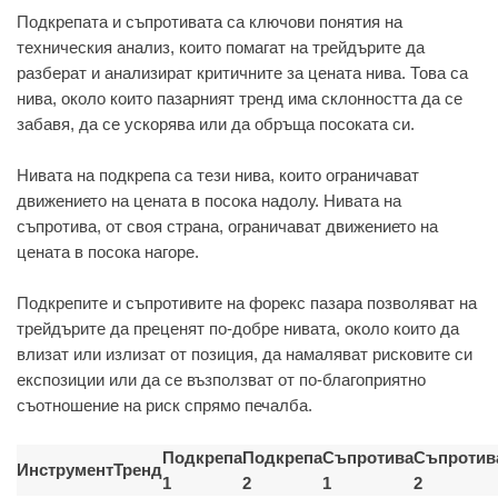
Подкрепата и съпротивата са ключови понятия на
техническия анализ, които помагат на трейдърите да
разберат и анализират критичните за цената нива. Това са
нива, около които пазарният тренд има склонността да се
забавя, да се ускорява или да обръща посоката си.
Нивата на подкрепа са тези нива, които ограничават
движението на цената в посока надолу. Нивата на
съпротива, от своя страна, ограничават движението на
цената в посока нагоре.
Подкрепите и съпротивите на форекс пазара позволяват на
трейдърите да преценят по-добре нивата, около които да
влизат или излизат от позиция, да намаляват рисковите си
експозиции или да се възползват от по-благоприятно
съотношение на риск спрямо печалба.
Подкрепа
Подкрепа
Съпротива
Съпротив
Инструмент
Тренд
1
2
1
2