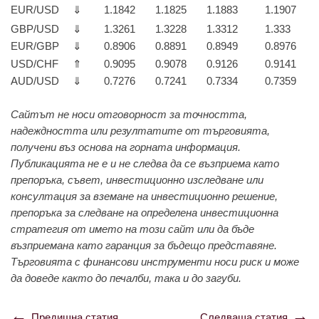
EUR/USD
⇓
1.1842
1.1825
1.1883
1.1907
GBP/USD
⇓
1.3261
1.3228
1.3312
1.333
EUR/GBP
⇓
0.8906
0.8891
0.8949
0.8976
USD/CHF
⇑
0.9095
0.9078
0.9126
0.9141
AUD/USD
⇓
0.7276
0.7241
0.7334
0.7359
Сайтът не носи отговорност за точността,
надеждността или резултатите от търговията,
получени въз основа на горната информация.
Публикацията не е и не следва да се възприема като
препоръка, съвет, инвестиционно изследване или
консултация за вземане на инвестиционно решение,
препоръка за следване на определена инвестиционна
стратегия от името на този сайт или да бъде
възприемана като гаранция за бъдещо представяне.
Търговията с финансови инструменти носи риск и може
да доведе както до печалби, така и до загуби.
Предишна статия
Следваща статия