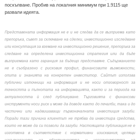
поскъпване. Пробив на локалния минимум при 1.9115 ще
развали идеята.
Представената информация не е и не следва да се възприема като
препоръка, съвет за сключване на сделки, инвестиционно изследване
или консултация за вземане на инвестиционно решение, препоръка за
следване на определена инвестиционна стратегия или да бъде
възприемана като гаранция за бъдещо представяне. Съдържанието
не е съобразено с рисковия профил, финансовите възможности,
опита и знанията на конкретен инвеститор. Сайтът използва
публични източници на информация и не носи отговорност за
точността и пълнотата на информацията, както и за периода на
актуалността ѝ след публикуване. Търговията с финансови
инструменти носи риск и може да доведе както до печалби, така и до
частични или надвишаващи първоначалната инвестиция загуби.
Поради тази причина клиентът не трябва да инвестира средства,
които не може да си позволи да загуби. Настоящата публикация не е
изготвена в съответствие с нормативни изисквания, целящи