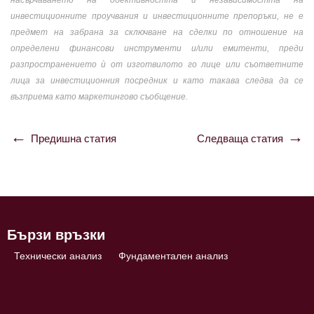
насърчаването на обективността и независимостта на
инвестиционните проучвания и инвестиционните препоръки, не е
предмет на забрана за сключване на сделки по отношение на
определени финансови инструменти и/или емитенти, преди
разпространението ѝ от изготвилото го лице или съответните
лица за инвестиционния посредник и като такава следва да се
възприема като маркетингово съобщение.
Предишна статия
Следваща статия
Навигация
Бързи връзки
Технически анализ
Фундаментален анализ