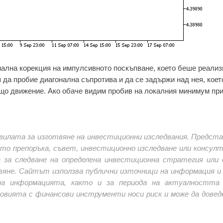
ална корекция на импулсивното поскъпване, което беше реализ
 да пробие диагонална съпротива и да се задържи над нея, коет
що движение. Ако обаче видим пробив на локалния минимум при
вилата за изготвяне на инвестиционни изследвания. Предст
като препоръка, съвет, инвестиционно изследване или консулт
а за следване на определена инвестиционна стратегия или 
вяне. Сайтът използва публични източници на информация и 
а информацията, както и за периода на актуалността 
говията с финансови инструменти носи риск и може да довед