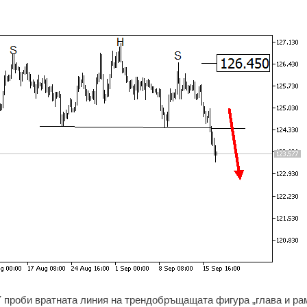
проби вратната линия на трендобръщащата фигура „глава и рам