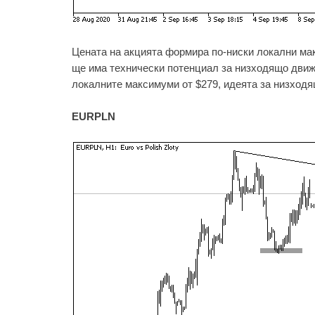
Цената на акцията формира по-ниски локални ма
ще има технически потенциал за низходящо движе
локалните максимуми от $279, идеята за низход
EURPLN