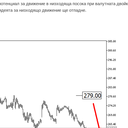
потенциал за движение в низходяща посока при валутната двойк
 идеята за низходящо движение ще отпадне.