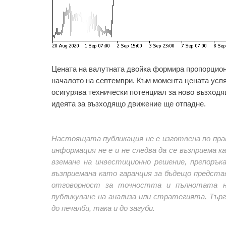
Цената на валутната двойка формира пропорцион
началото на септември. Към момента цената успя
осигурява технически потенциал за ново възходя
идеята за възходящо движение ще отпадне.
Настоящата публикация не е изготвена по пра
информация не е и не следва да се възприема 
вземане на инвестиционно решение, препорък
възприемана като гаранция за бъдещо предста
отговорност за точността и пълнотата н
публикуване на анализа или стратегията. Тър
до печалби, така и до загуби.