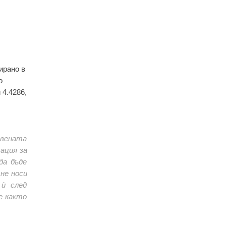
ирано в
о
 4.4286,
авената
ация за
да бъде
не носи
ѝ след
е както